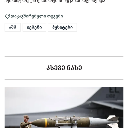
ჰუმანიტარული დახმარების შეტანას აფერხებდა.
დაკავშირებული თეგები
აშშ
იემენი
ჰუსიტები
ᲐᲡᲔᲕᲔ ᲜᲐᲮᲔ