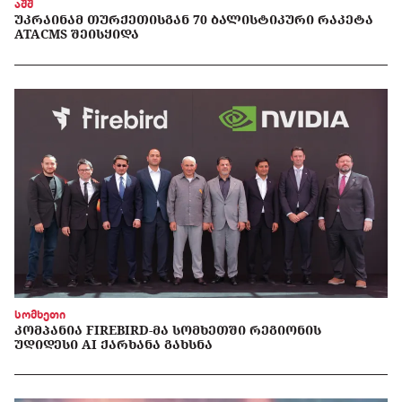
აშშ
ᲣᲙᲠᲐᲘᲜᲐᲛ ᲗᲣᲠᲥᲔᲗᲘᲡᲒᲐᲜ 70 ᲑᲐᲚᲘᲡᲢᲘᲙᲣᲠᲘ ᲠᲐᲙᲔᲢᲐ
ATACMS ᲨᲔᲘᲡᲧᲘᲓᲐ
სომხეთი
ᲙᲝᲛᲞᲐᲜᲘᲐ FIREBIRD-ᲛᲐ ᲡᲝᲛᲮᲔᲗᲨᲘ ᲠᲔᲒᲘᲝᲜᲘᲡ
ᲣᲓᲘᲓᲔᲡᲘ AI ᲥᲐᲠᲮᲐᲜᲐ ᲒᲐᲮᲡᲜᲐ