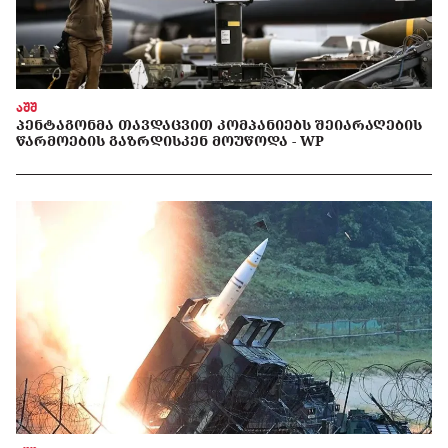
აშშ
ᲞᲔᲜᲢᲐᲒᲝᲜᲛᲐ ᲗᲐᲕᲓᲐᲪᲕᲘᲗ ᲙᲝᲛᲞᲐᲜᲘᲔᲑᲡ ᲨᲔᲘᲐᲠᲐᲦᲔᲑᲘᲡ
ᲬᲐᲠᲛᲝᲔᲑᲘᲡ ᲒᲐᲖᲠᲓᲘᲡᲙᲔᲜ ᲛᲝᲣᲬᲝᲓᲐ - WP