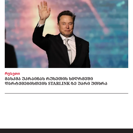
რუსეთი
ᲛᲐᲡᲙᲛᲐ ᲣᲙᲠᲐᲘᲜᲐᲡ ᲠᲣᲡᲔᲗᲘᲡ ᲡᲘᲦᲠᲛᲔᲨᲘ
ᲓᲐᲠᲢᲧᲛᲔᲑᲘᲡᲗᲕᲘᲡ STARLINK-ᲖᲔ ᲣᲐᲠᲘ ᲣᲗᲮᲠᲐ