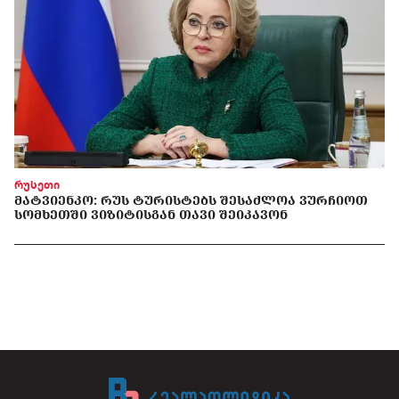
რუსეთი
ᲛᲐᲢᲕᲘᲔᲜᲙᲝ: ᲠᲣᲡ ᲢᲣᲠᲘᲡᲢᲔᲑᲡ ᲨᲔᲡᲐᲫᲚᲝᲐ ᲕᲣᲠᲩᲘᲝᲗ
ᲡᲝᲛᲮᲔᲗᲨᲘ ᲕᲘᲖᲘᲢᲘᲡᲒᲐᲜ ᲗᲐᲕᲘ ᲨᲔᲘᲙᲐᲕᲝᲜ