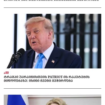
აშშ
ᲢᲠᲐᲛᲞᲘ ᲣᲙᲠᲐᲘᲜᲘᲡᲗᲕᲘᲡ PATRIOT-ᲘᲡ ᲠᲐᲙᲔᲢᲔᲑᲘᲡ
ᲛᲘᲬᲝᲓᲔᲑᲐᲖᲔ: ᲘᲡᲘᲜᲘ ᲩᲕᲔᲜᲪ ᲒᲕᲭᲘᲠᲓᲔᲑᲐ