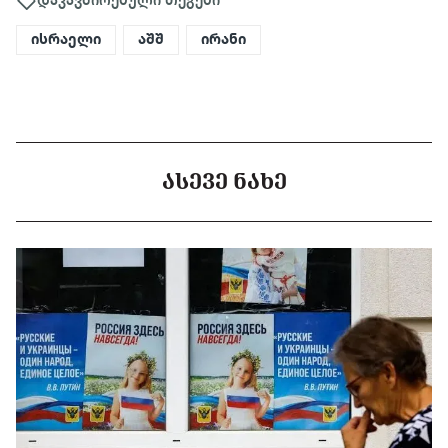
ისრაელი
აშშ
ირანი
ᲐᲡᲔᲕᲔ ᲜᲐᲮᲔ