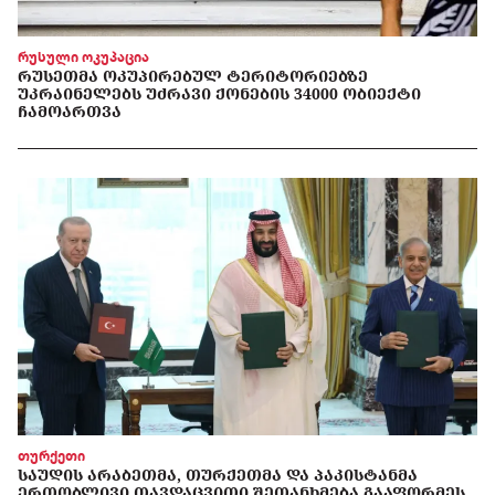
რუსული ოკუპაცია
ᲠᲣᲡᲔᲗᲛᲐ ᲝᲙᲣᲞᲘᲠᲔᲑᲣᲚ ᲢᲔᲠᲘᲢᲝᲠᲘᲔᲑᲖᲔ
ᲣᲙᲠᲐᲘᲜᲔᲚᲔᲑᲡ ᲣᲫᲠᲐᲕᲘ ᲥᲝᲜᲔᲑᲘᲡ 34000 ᲝᲑᲘᲔᲥᲢᲘ
ᲩᲐᲛᲝᲐᲠᲗᲕᲐ
თურქეთი
ᲡᲐᲣᲓᲘᲡ ᲐᲠᲐᲑᲔᲗᲛᲐ, ᲗᲣᲠᲥᲔᲗᲛᲐ ᲓᲐ ᲞᲐᲙᲘᲡᲢᲐᲜᲛᲐ
ᲔᲠᲗᲝᲑᲚᲘᲕᲘ ᲗᲐᲕᲓᲐᲪᲕᲘᲗᲘ ᲨᲔᲗᲐᲜᲮᲛᲔᲑᲐ ᲒᲐᲐᲤᲝᲠᲛᲔᲡ