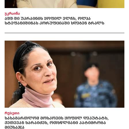
უკრაინა
ᲐᲨᲨ-ᲨᲘ ᲣᲙᲠᲐᲘᲜᲘᲡ ᲧᲝᲤᲘᲚ ᲔᲚᲩᲡ, ᲝᲚᲰᲐ
ᲡᲢᲔᲤᲐᲜᲘᲨᲘᲜᲐᲡ ᲙᲝᲠᲣᲤᲪᲘᲐᲨᲘ ᲡᲓᲔᲑᲔᲜ ᲑᲠᲐᲚᲡ
რუსეთი
ᲡᲐᲡᲐᲛᲐᲠᲗᲚᲝᲛ ᲛᲝᲡᲙᲝᲕᲘᲡ ᲧᲝᲤᲘᲚ ᲓᲔᲞᲣᲢᲐᲢᲡ,
ᲥᲔᲗᲔᲕᲐᲜ ᲮᲐᲠᲐᲘᲫᲔᲡ, ᲝᲗᲮᲬᲚᲘᲐᲜᲘ ᲞᲐᲢᲘᲛᲠᲝᲑᲐ
ᲛᲘᲣᲡᲐᲯᲐ