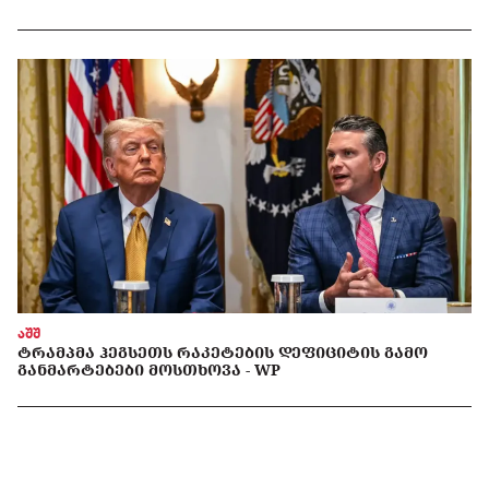
აშშ
ᲢᲠᲐᲛᲞᲛᲐ ᲰᲔᲒᲡᲔᲗᲡ ᲠᲐᲙᲔᲢᲔᲑᲘᲡ ᲓᲔᲤᲘᲪᲘᲢᲘᲡ ᲒᲐᲛᲝ
ᲒᲐᲜᲛᲐᲠᲢᲔᲑᲔᲑᲘ ᲛᲝᲡᲗᲮᲝᲕᲐ - WP