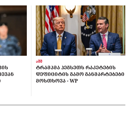
აშშ
ᲕᲘᲡ
ᲢᲠᲐᲛᲞᲛᲐ ᲰᲔᲒᲡᲔᲗᲡ ᲠᲐᲙᲔᲢᲔᲑᲘᲡ
ᲗᲔᲕᲐᲜ
ᲓᲔᲤᲘᲪᲘᲢᲘᲡ ᲒᲐᲛᲝ ᲒᲐᲜᲛᲐᲠᲢᲔᲑᲔᲑᲘ
Ი
ᲛᲝᲡᲗᲮᲝᲕᲐ - WP