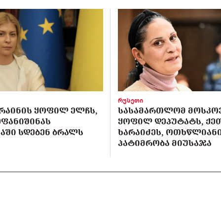
რუსეთი
ᲙᲠᲐᲘᲜᲘᲡ ᲧᲝᲤᲘᲚ ᲔᲚᲩᲡ,
ᲡᲐᲡᲐᲛᲐᲠᲗᲚᲝᲛ ᲛᲝᲡᲙᲝ
ᲔᲤᲐᲜᲘᲨᲘᲜᲐᲡ
ᲧᲝᲤᲘᲚ ᲓᲔᲞᲣᲢᲐᲢᲡ, ᲥᲔ
ᲐᲨᲘ ᲡᲓᲔᲑᲔᲜ ᲑᲠᲐᲚᲡ
ᲮᲐᲠᲐᲘᲫᲔᲡ, ᲝᲗᲮᲬᲚᲘᲐᲜ
ᲞᲐᲢᲘᲛᲠᲝᲑᲐ ᲛᲘᲣᲡᲐᲯᲐ