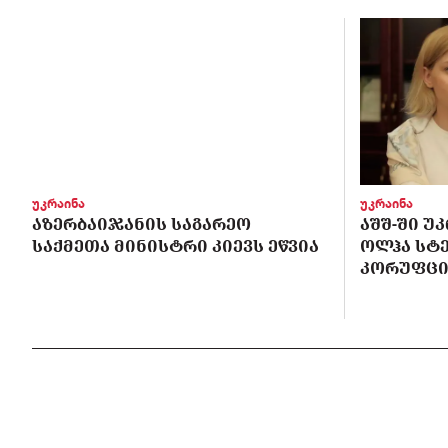
უკრაინა
უკრაინა
ᲐᲖᲔᲠᲑᲐᲘᲯᲐᲜᲘᲡ ᲡᲐᲒᲐᲠᲔᲝ
ᲐᲨᲨ-ᲨᲘ Უ
ᲡᲐᲥᲛᲔᲗᲐ ᲛᲘᲜᲘᲡᲢᲠᲘ ᲙᲘᲔᲕᲡ ᲔᲬᲕᲘᲐ
ᲝᲚᲰᲐ ᲡᲢ
ᲙᲝᲠᲣᲤᲪᲘ