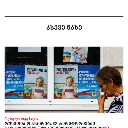
ᲐᲡᲔᲕᲔ ᲜᲐᲮᲔ
რუსული ოკუპაცია
ᲠᲣᲡᲔᲗᲛᲐ ᲝᲙᲣᲞᲘᲠᲔᲑᲣᲚ ᲢᲔᲠᲘᲢᲝᲠᲘᲔᲑᲖᲔ
ᲣᲙᲠᲐᲘᲜᲔᲚᲔᲑᲡ ᲣᲫᲠᲐᲕᲘ ᲥᲝᲜᲔᲑᲘᲡ 34000 ᲝᲑᲘᲔᲥᲢᲘ