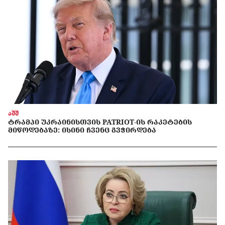
აშშ
ᲢᲠᲐᲛᲞᲘ ᲣᲙᲠᲐᲘᲜᲘᲡᲗᲕᲘᲡ PATRIOT-ᲘᲡ ᲠᲐᲙᲔᲢᲔᲑᲘᲡ
ᲛᲘᲬᲝᲓᲔᲑᲐᲖᲔ: ᲘᲡᲘᲜᲘ ᲩᲕᲔᲜᲪ ᲒᲕᲭᲘᲠᲓᲔᲑᲐ