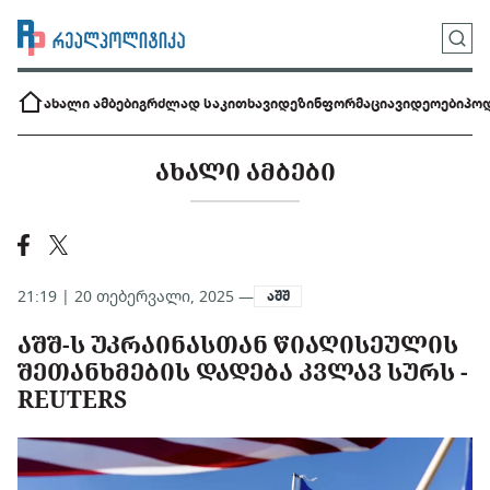
ახალი ამბები
გრძლად საკითხავი
დეზინფორმაცია
ვიდეოები
პოდ
ᲐᲮᲐᲚᲘ ᲐᲛᲑᲔᲑᲘ
21:19 | 20 თებერვალი, 2025 —
აშშ
ᲐᲨᲨ-Ს ᲣᲙᲠᲐᲘᲜᲐᲡᲗᲐᲜ ᲬᲘᲐᲦᲘᲡᲔᲣᲚᲘᲡ
ᲨᲔᲗᲐᲜᲮᲛᲔᲑᲘᲡ ᲓᲐᲓᲔᲑᲐ ᲙᲕᲚᲐᲕ ᲡᲣᲠᲡ -
REUTERS