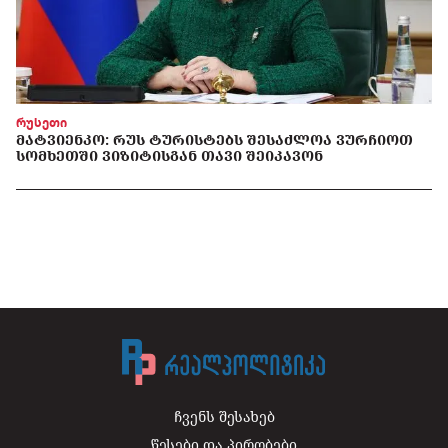
რუსეთი
ᲛᲐᲢᲕᲘᲔᲜᲙᲝ: ᲠᲣᲡ ᲢᲣᲠᲘᲡᲢᲔᲑᲡ ᲨᲔᲡᲐᲫᲚᲝᲐ ᲕᲣᲠᲩᲘᲝᲗ
ᲡᲝᲛᲮᲔᲗᲨᲘ ᲕᲘᲖᲘᲢᲘᲡᲒᲐᲜ ᲗᲐᲕᲘ ᲨᲔᲘᲙᲐᲕᲝᲜ
ჩვენს შესახებ
წესები და პირობები