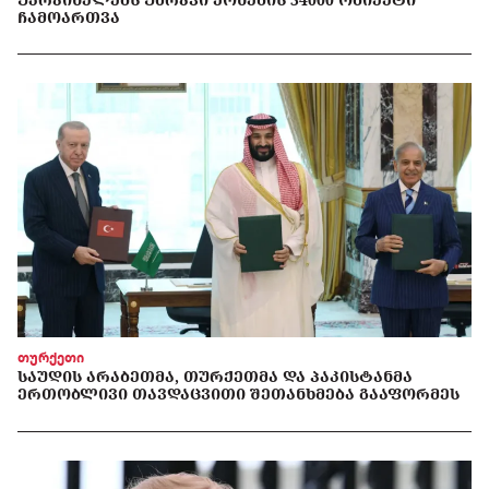
ᲩᲐᲛᲝᲐᲠᲗᲕᲐ
თურქეთი
ᲡᲐᲣᲓᲘᲡ ᲐᲠᲐᲑᲔᲗᲛᲐ, ᲗᲣᲠᲥᲔᲗᲛᲐ ᲓᲐ ᲞᲐᲙᲘᲡᲢᲐᲜᲛᲐ
ᲔᲠᲗᲝᲑᲚᲘᲕᲘ ᲗᲐᲕᲓᲐᲪᲕᲘᲗᲘ ᲨᲔᲗᲐᲜᲮᲛᲔᲑᲐ ᲒᲐᲐᲤᲝᲠᲛᲔᲡ