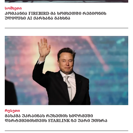
სომხეთი
ᲙᲝᲛᲞᲐᲜᲘᲐ FIREBIRD-ᲛᲐ ᲡᲝᲛᲮᲔᲗᲨᲘ ᲠᲔᲒᲘᲝᲜᲘᲡ
ᲣᲓᲘᲓᲔᲡᲘ AI ᲥᲐᲠᲮᲐᲜᲐ ᲒᲐᲮᲡᲜᲐ
რუსეთი
ᲛᲐᲡᲙᲛᲐ ᲣᲙᲠᲐᲘᲜᲐᲡ ᲠᲣᲡᲔᲗᲘᲡ ᲡᲘᲦᲠᲛᲔᲨᲘ
ᲓᲐᲠᲢᲧᲛᲔᲑᲘᲡᲗᲕᲘᲡ STARLINK-ᲖᲔ ᲣᲐᲠᲘ ᲣᲗᲮᲠᲐ