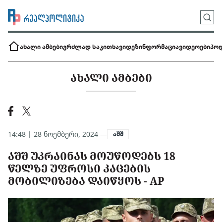
ახალი ამბები
გრძლად საკითხავი
დეზინფორმაცია
ვიდეოები
პოდ
ᲐᲮᲐᲚᲘ ᲐᲛᲑᲔᲑᲘ
14:48 | 28 ნოემბერი, 2024 —
აშშ
ᲐᲨᲨ ᲣᲙᲠᲐᲘᲜᲐᲡ ᲛᲝᲣᲬᲝᲓᲔᲑᲡ 18
ᲬᲔᲚᲖᲔ ᲣᲤᲠᲝᲡᲘ ᲙᲐᲪᲔᲑᲘᲡ
ᲛᲝᲑᲘᲚᲘᲖᲔᲑᲐ ᲓᲐᲘᲬᲧᲝᲡ - AP