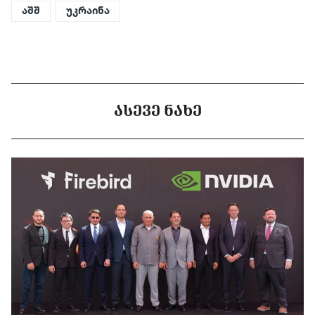
აშშ
უკრაინა
ᲐᲡᲔᲕᲔ ᲜᲐᲮᲔ