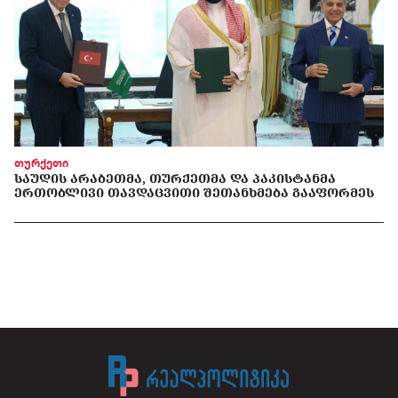
თურქეთი
ᲡᲐᲣᲓᲘᲡ ᲐᲠᲐᲑᲔᲗᲛᲐ, ᲗᲣᲠᲥᲔᲗᲛᲐ ᲓᲐ ᲞᲐᲙᲘᲡᲢᲐᲜᲛᲐ
ᲔᲠᲗᲝᲑᲚᲘᲕᲘ ᲗᲐᲕᲓᲐᲪᲕᲘᲗᲘ ᲨᲔᲗᲐᲜᲮᲛᲔᲑᲐ ᲒᲐᲐᲤᲝᲠᲛᲔᲡ