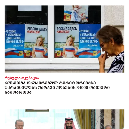
რუსული ოკუპაცია
ᲠᲣᲡᲔᲗᲛᲐ ᲝᲙᲣᲞᲘᲠᲔᲑᲣᲚ ᲢᲔᲠᲘᲢᲝᲠᲘᲔᲑᲖᲔ
ᲣᲙᲠᲐᲘᲜᲔᲚᲔᲑᲡ ᲣᲫᲠᲐᲕᲘ ᲥᲝᲜᲔᲑᲘᲡ 34000 ᲝᲑᲘᲔᲥᲢᲘ
ᲩᲐᲛᲝᲐᲠᲗᲕᲐ