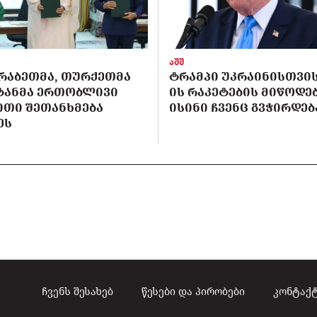
აშშ
ᲠᲐᲑᲔᲗᲛᲐ, ᲗᲣᲠᲥᲔᲗᲛᲐ
ᲢᲠᲐᲛᲞᲘ ᲣᲙᲠᲐᲘᲜᲘᲡᲗᲕᲘᲡ 
ᲡᲢᲐᲜᲛᲐ ᲔᲠᲗᲝᲑᲚᲘᲕᲘ
ᲘᲡ ᲠᲐᲙᲔᲢᲔᲑᲘᲡ ᲛᲘᲬᲝᲓᲔᲑ
ᲘᲗᲘ ᲨᲔᲗᲐᲜᲮᲛᲔᲑᲐ
ᲘᲡᲘᲜᲘ ᲩᲕᲔᲜᲪ ᲒᲕᲭᲘᲠᲓᲔᲑ
ᲔᲡ
ჩვენს შესახებ
წესები და პირობები
კონტაქ