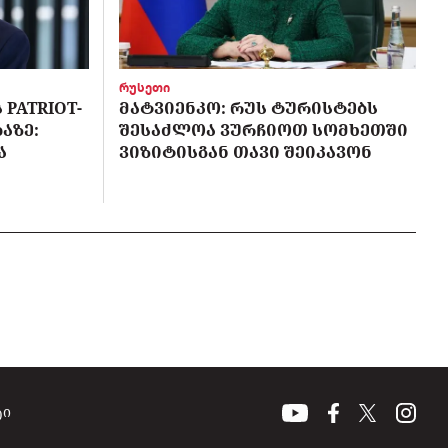
რუსეთი
PATRIOT-
ᲛᲐᲢᲕᲘᲔᲜᲙᲝ: ᲠᲣᲡ ᲢᲣᲠᲘᲡᲢᲔᲑᲡ
ᲐᲖᲔ:
ᲨᲔᲡᲐᲫᲚᲝᲐ ᲕᲣᲠᲩᲘᲝᲗ ᲡᲝᲛᲮᲔᲗᲨᲘ
Ა
ᲕᲘᲖᲘᲢᲘᲡᲒᲐᲜ ᲗᲐᲕᲘ ᲨᲔᲘᲙᲐᲕᲝᲜ
ტი