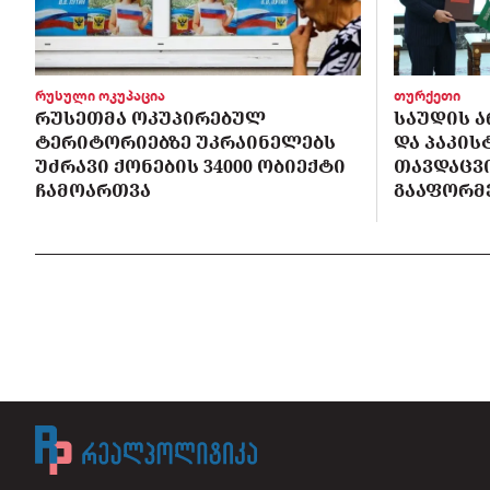
რუსული ოკუპაცია
თურქეთი
ᲠᲣᲡᲔᲗᲛᲐ ᲝᲙᲣᲞᲘᲠᲔᲑᲣᲚ
ᲡᲐᲣᲓᲘᲡ Ა
ᲢᲔᲠᲘᲢᲝᲠᲘᲔᲑᲖᲔ ᲣᲙᲠᲐᲘᲜᲔᲚᲔᲑᲡ
ᲓᲐ ᲞᲐᲙᲘ
ᲣᲫᲠᲐᲕᲘ ᲥᲝᲜᲔᲑᲘᲡ 34000 ᲝᲑᲘᲔᲥᲢᲘ
ᲗᲐᲕᲓᲐᲪᲕ
ᲩᲐᲛᲝᲐᲠᲗᲕᲐ
ᲒᲐᲐᲤᲝᲠᲛ