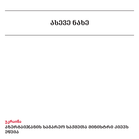
ᲐᲡᲔᲕᲔ ᲜᲐᲮᲔ
უკრაინა
ᲐᲖᲔᲠᲑᲐᲘᲯᲐᲜᲘᲡ ᲡᲐᲒᲐᲠᲔᲝ ᲡᲐᲥᲛᲔᲗᲐ ᲛᲘᲜᲘᲡᲢᲠᲘ ᲙᲘᲔᲕᲡ
ᲔᲬᲕᲘᲐ