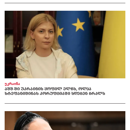
უკრაინა
ᲐᲨᲨ-ᲨᲘ ᲣᲙᲠᲐᲘᲜᲘᲡ ᲧᲝᲤᲘᲚ ᲔᲚᲩᲡ, ᲝᲚᲰᲐ
ᲡᲢᲔᲤᲐᲜᲘᲨᲘᲜᲐᲡ ᲙᲝᲠᲣᲤᲪᲘᲐᲨᲘ ᲡᲓᲔᲑᲔᲜ ᲑᲠᲐᲚᲡ