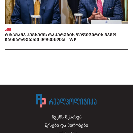
აშშ
ᲢᲠᲐᲛᲞᲛᲐ ᲰᲔᲒᲡᲔᲗᲡ ᲠᲐᲙᲔᲢᲔᲑᲘᲡ ᲓᲔᲤᲘᲪᲘᲢᲘᲡ ᲒᲐᲛᲝ
ᲒᲐᲜᲛᲐᲠᲢᲔᲑᲔᲑᲘ ᲛᲝᲡᲗᲮᲝᲕᲐ - WP
ჩვენს შესახებ
წესები და პირობები