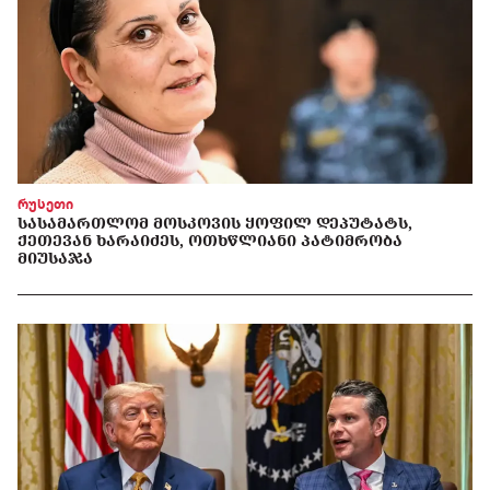
რუსეთი
ᲡᲐᲡᲐᲛᲐᲠᲗᲚᲝᲛ ᲛᲝᲡᲙᲝᲕᲘᲡ ᲧᲝᲤᲘᲚ ᲓᲔᲞᲣᲢᲐᲢᲡ,
ᲥᲔᲗᲔᲕᲐᲜ ᲮᲐᲠᲐᲘᲫᲔᲡ, ᲝᲗᲮᲬᲚᲘᲐᲜᲘ ᲞᲐᲢᲘᲛᲠᲝᲑᲐ
ᲛᲘᲣᲡᲐᲯᲐ