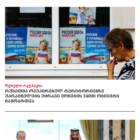
რუსული ოკუპაცია
ᲠᲣᲡᲔᲗᲛᲐ ᲝᲙᲣᲞᲘᲠᲔᲑᲣᲚ ᲢᲔᲠᲘᲢᲝᲠᲘᲔᲑᲖᲔ
ᲣᲙᲠᲐᲘᲜᲔᲚᲔᲑᲡ ᲣᲫᲠᲐᲕᲘ ᲥᲝᲜᲔᲑᲘᲡ 34000 ᲝᲑᲘᲔᲥᲢᲘ
ᲩᲐᲛᲝᲐᲠᲗᲕᲐ