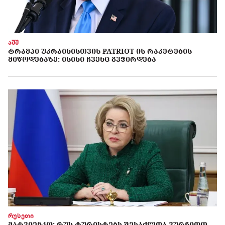
აშშ
ᲢᲠᲐᲛᲞᲘ ᲣᲙᲠᲐᲘᲜᲘᲡᲗᲕᲘᲡ PATRIOT-ᲘᲡ ᲠᲐᲙᲔᲢᲔᲑᲘᲡ
ᲛᲘᲬᲝᲓᲔᲑᲐᲖᲔ: ᲘᲡᲘᲜᲘ ᲩᲕᲔᲜᲪ ᲒᲕᲭᲘᲠᲓᲔᲑᲐ
რუსეთი
ᲛᲐᲢᲕᲘᲔᲜᲙᲝ: ᲠᲣᲡ ᲢᲣᲠᲘᲡᲢᲔᲑᲡ ᲨᲔᲡᲐᲫᲚᲝᲐ ᲕᲣᲠᲩᲘᲝᲗ