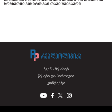
ᲡᲝᲛᲮᲔᲗᲨᲘ ᲕᲘᲖᲘᲢᲘᲡᲒᲐᲜ ᲗᲐᲕᲘ ᲨᲔᲘᲙᲐᲕᲝᲜ
ჩვენს შესახებ
წესები და პირობები
კონტაქტი