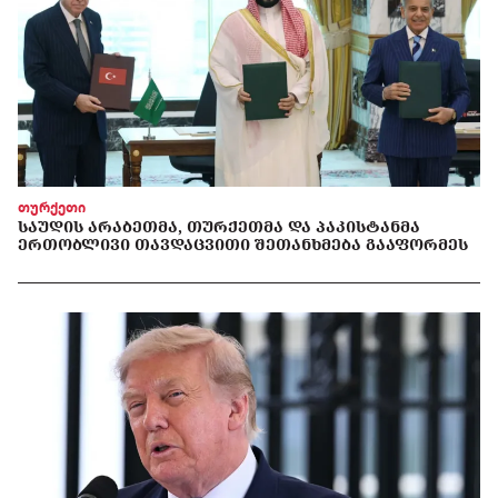
თურქეთი
ᲡᲐᲣᲓᲘᲡ ᲐᲠᲐᲑᲔᲗᲛᲐ, ᲗᲣᲠᲥᲔᲗᲛᲐ ᲓᲐ ᲞᲐᲙᲘᲡᲢᲐᲜᲛᲐ
ᲔᲠᲗᲝᲑᲚᲘᲕᲘ ᲗᲐᲕᲓᲐᲪᲕᲘᲗᲘ ᲨᲔᲗᲐᲜᲮᲛᲔᲑᲐ ᲒᲐᲐᲤᲝᲠᲛᲔᲡ