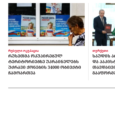
რუსული ოკუპაცია
თურქეთი
ᲠᲣᲡᲔᲗᲛᲐ ᲝᲙᲣᲞᲘᲠᲔᲑᲣᲚ
ᲡᲐᲣᲓᲘᲡ Ა
ᲢᲔᲠᲘᲢᲝᲠᲘᲔᲑᲖᲔ ᲣᲙᲠᲐᲘᲜᲔᲚᲔᲑᲡ
ᲓᲐ ᲞᲐᲙᲘ
ᲣᲫᲠᲐᲕᲘ ᲥᲝᲜᲔᲑᲘᲡ 34000 ᲝᲑᲘᲔᲥᲢᲘ
ᲗᲐᲕᲓᲐᲪᲕ
ᲩᲐᲛᲝᲐᲠᲗᲕᲐ
ᲒᲐᲐᲤᲝᲠᲛ