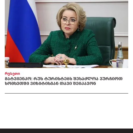
რუსეთი
ᲛᲐᲢᲕᲘᲔᲜᲙᲝ: ᲠᲣᲡ ᲢᲣᲠᲘᲡᲢᲔᲑᲡ ᲨᲔᲡᲐᲫᲚᲝᲐ ᲕᲣᲠᲩᲘᲝᲗ
ᲡᲝᲛᲮᲔᲗᲨᲘ ᲕᲘᲖᲘᲢᲘᲡᲒᲐᲜ ᲗᲐᲕᲘ ᲨᲔᲘᲙᲐᲕᲝᲜ