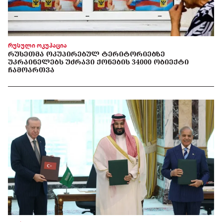
რუსული ოკუპაცია
ᲠᲣᲡᲔᲗᲛᲐ ᲝᲙᲣᲞᲘᲠᲔᲑᲣᲚ ᲢᲔᲠᲘᲢᲝᲠᲘᲔᲑᲖᲔ
ᲣᲙᲠᲐᲘᲜᲔᲚᲔᲑᲡ ᲣᲫᲠᲐᲕᲘ ᲥᲝᲜᲔᲑᲘᲡ 34000 ᲝᲑᲘᲔᲥᲢᲘ
ᲩᲐᲛᲝᲐᲠᲗᲕᲐ