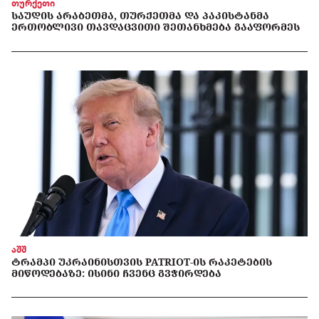
თურქეთი
ᲡᲐᲣᲓᲘᲡ ᲐᲠᲐᲑᲔᲗᲛᲐ, ᲗᲣᲠᲥᲔᲗᲛᲐ ᲓᲐ ᲞᲐᲙᲘᲡᲢᲐᲜᲛᲐ
ᲔᲠᲗᲝᲑᲚᲘᲕᲘ ᲗᲐᲕᲓᲐᲪᲕᲘᲗᲘ ᲨᲔᲗᲐᲜᲮᲛᲔᲑᲐ ᲒᲐᲐᲤᲝᲠᲛᲔᲡ
აშშ
ᲢᲠᲐᲛᲞᲘ ᲣᲙᲠᲐᲘᲜᲘᲡᲗᲕᲘᲡ PATRIOT-ᲘᲡ ᲠᲐᲙᲔᲢᲔᲑᲘᲡ
ᲛᲘᲬᲝᲓᲔᲑᲐᲖᲔ: ᲘᲡᲘᲜᲘ ᲩᲕᲔᲜᲪ ᲒᲕᲭᲘᲠᲓᲔᲑᲐ