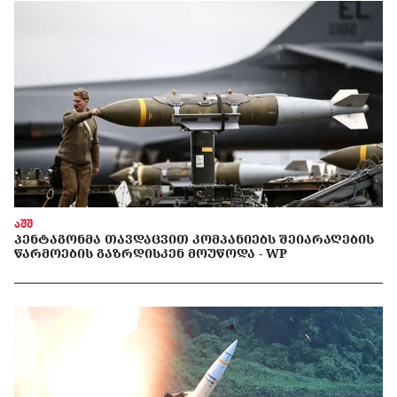
აშშ
ᲞᲔᲜᲢᲐᲒᲝᲜᲛᲐ ᲗᲐᲕᲓᲐᲪᲕᲘᲗ ᲙᲝᲛᲞᲐᲜᲘᲔᲑᲡ ᲨᲔᲘᲐᲠᲐᲦᲔᲑᲘᲡ
ᲬᲐᲠᲛᲝᲔᲑᲘᲡ ᲒᲐᲖᲠᲓᲘᲡᲙᲔᲜ ᲛᲝᲣᲬᲝᲓᲐ - WP