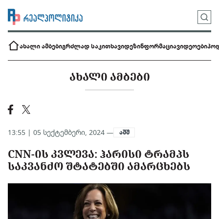
ახალი ამბები
გრძლად საკითხავი
დეზინფორმაცია
ვიდეოები
პოდ
ᲐᲮᲐᲚᲘ ᲐᲛᲑᲔᲑᲘ
13:55 | 05 სექტემბერი, 2024 —
აშშ
CNN-ᲘᲡ ᲙᲕᲚᲔᲕᲐ: ᲰᲐᲠᲘᲡᲘ ᲢᲠᲐᲛᲞᲡ
ᲡᲐᲙᲕᲐᲜᲫᲝ ᲨᲢᲐᲢᲔᲑᲨᲘ ᲐᲛᲐᲠᲪᲮᲔᲑᲡ