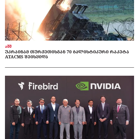
აშშ
ᲣᲙᲠᲐᲘᲜᲐᲛ ᲗᲣᲠᲥᲔᲗᲘᲡᲒᲐᲜ 70 ᲑᲐᲚᲘᲡᲢᲘᲙᲣᲠᲘ ᲠᲐᲙᲔᲢᲐ
ATACMS ᲨᲔᲘᲡᲧᲘᲓᲐ