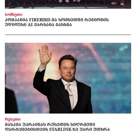
სომხეთი
ᲙᲝᲛᲞᲐᲜᲘᲐ FIREBIRD-ᲛᲐ ᲡᲝᲛᲮᲔᲗᲨᲘ ᲠᲔᲒᲘᲝᲜᲘᲡ
ᲣᲓᲘᲓᲔᲡᲘ AI ᲥᲐᲠᲮᲐᲜᲐ ᲒᲐᲮᲡᲜᲐ
რუსეთი
ᲛᲐᲡᲙᲛᲐ ᲣᲙᲠᲐᲘᲜᲐᲡ ᲠᲣᲡᲔᲗᲘᲡ ᲡᲘᲦᲠᲛᲔᲨᲘ
ᲓᲐᲠᲢᲧᲛᲔᲑᲘᲡᲗᲕᲘᲡ STARLINK-ᲖᲔ ᲣᲐᲠᲘ ᲣᲗᲮᲠᲐ