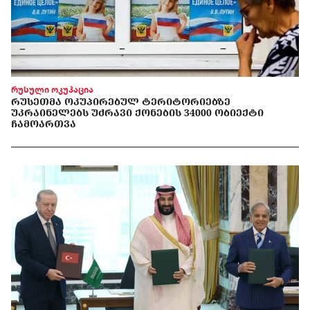
რუსული ოკუპაცია
ᲠᲣᲡᲔᲗᲛᲐ ᲝᲙᲣᲞᲘᲠᲔᲑᲣᲚ ᲢᲔᲠᲘᲢᲝᲠᲘᲔᲑᲖᲔ
ᲣᲙᲠᲐᲘᲜᲔᲚᲔᲑᲡ ᲣᲫᲠᲐᲕᲘ ᲥᲝᲜᲔᲑᲘᲡ 34000 ᲝᲑᲘᲔᲥᲢᲘ
ᲩᲐᲛᲝᲐᲠᲗᲕᲐ