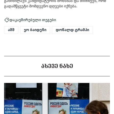
განიხილავს კანდიდატურის მოხსნას და მიიჩნევს, რომ
გადამწყვეტი მომდევნო დღეები იქნება.
დაკავშირებული თეგები
აშშ
ჯო ბაიდენი
დონალდ ტრამპი
ᲐᲡᲔᲕᲔ ᲜᲐᲮᲔ