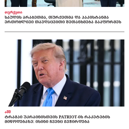
თურქეთი
ᲡᲐᲣᲓᲘᲡ ᲐᲠᲐᲑᲔᲗᲛᲐ, ᲗᲣᲠᲥᲔᲗᲛᲐ ᲓᲐ ᲞᲐᲙᲘᲡᲢᲐᲜᲛᲐ
ᲔᲠᲗᲝᲑᲚᲘᲕᲘ ᲗᲐᲕᲓᲐᲪᲕᲘᲗᲘ ᲨᲔᲗᲐᲜᲮᲛᲔᲑᲐ ᲒᲐᲐᲤᲝᲠᲛᲔᲡ
აშშ
ᲢᲠᲐᲛᲞᲘ ᲣᲙᲠᲐᲘᲜᲘᲡᲗᲕᲘᲡ PATRIOT-ᲘᲡ ᲠᲐᲙᲔᲢᲔᲑᲘᲡ
ᲛᲘᲬᲝᲓᲔᲑᲐᲖᲔ: ᲘᲡᲘᲜᲘ ᲩᲕᲔᲜᲪ ᲒᲕᲭᲘᲠᲓᲔᲑᲐ