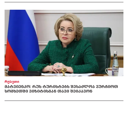
რუსეთი
ᲛᲐᲢᲕᲘᲔᲜᲙᲝ: ᲠᲣᲡ ᲢᲣᲠᲘᲡᲢᲔᲑᲡ ᲨᲔᲡᲐᲫᲚᲝᲐ ᲕᲣᲠᲩᲘᲝᲗ
ᲡᲝᲛᲮᲔᲗᲨᲘ ᲕᲘᲖᲘᲢᲘᲡᲒᲐᲜ ᲗᲐᲕᲘ ᲨᲔᲘᲙᲐᲕᲝᲜ