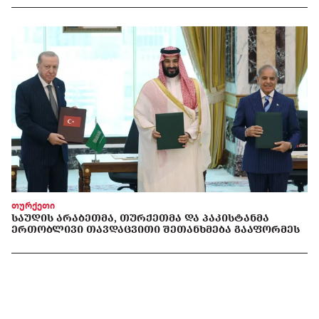
თურქეთი
ᲡᲐᲣᲓᲘᲡ ᲐᲠᲐᲑᲔᲗᲛᲐ, ᲗᲣᲠᲥᲔᲗᲛᲐ ᲓᲐ ᲞᲐᲙᲘᲡᲢᲐᲜᲛᲐ
ᲔᲠᲗᲝᲑᲚᲘᲕᲘ ᲗᲐᲕᲓᲐᲪᲕᲘᲗᲘ ᲨᲔᲗᲐᲜᲮᲛᲔᲑᲐ ᲒᲐᲐᲤᲝᲠᲛᲔᲡ