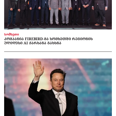
სომხეთი
ᲙᲝᲛᲞᲐᲜᲘᲐ FIREBIRD-ᲛᲐ ᲡᲝᲛᲮᲔᲗᲨᲘ ᲠᲔᲒᲘᲝᲜᲘᲡ
ᲣᲓᲘᲓᲔᲡᲘ AI ᲥᲐᲠᲮᲐᲜᲐ ᲒᲐᲮᲡᲜᲐ