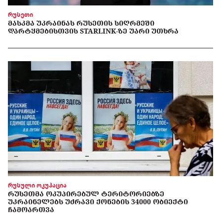
რუსეთი
ᲛᲐᲡᲙᲛᲐ ᲣᲙᲠᲐᲘᲜᲐᲡ ᲠᲣᲡᲔᲗᲘᲡ ᲡᲘᲦᲠᲛᲔᲨᲘ
ᲓᲐᲠᲢᲧᲛᲔᲑᲘᲡᲗᲕᲘᲡ STARLINK-ᲖᲔ ᲣᲐᲠᲘ ᲣᲗᲮᲠᲐ
რუსული ოკუპაცია
ᲠᲣᲡᲔᲗᲛᲐ ᲝᲙᲣᲞᲘᲠᲔᲑᲣᲚ ᲢᲔᲠᲘᲢᲝᲠᲘᲔᲑᲖᲔ
ᲣᲙᲠᲐᲘᲜᲔᲚᲔᲑᲡ ᲣᲫᲠᲐᲕᲘ ᲥᲝᲜᲔᲑᲘᲡ 34000 ᲝᲑᲘᲔᲥᲢᲘ
ᲩᲐᲛᲝᲐᲠᲗᲕᲐ