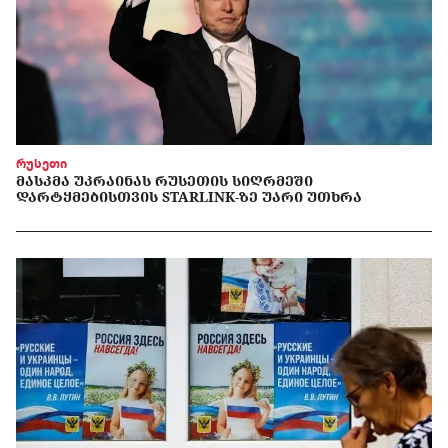
რუსეთი
ᲛᲐᲡᲙᲛᲐ ᲣᲙᲠᲐᲘᲜᲐᲡ ᲠᲣᲡᲔᲗᲘᲡ ᲡᲘᲦᲠᲛᲔᲨᲘ
ᲓᲐᲠᲢᲧᲛᲔᲑᲘᲡᲗᲕᲘᲡ STARLINK-ᲖᲔ ᲣᲐᲠᲘ ᲣᲗᲮᲠᲐ