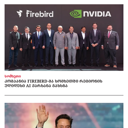
სომხეთი
ᲙᲝᲛᲞᲐᲜᲘᲐ FIREBIRD-ᲛᲐ ᲡᲝᲛᲮᲔᲗᲨᲘ ᲠᲔᲒᲘᲝᲜᲘᲡ
ᲣᲓᲘᲓᲔᲡᲘ AI ᲥᲐᲠᲮᲐᲜᲐ ᲒᲐᲮᲡᲜᲐ