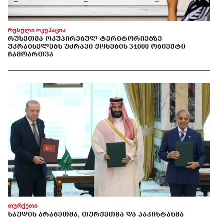
რუსული ოკუპაცია
ᲠᲣᲡᲔᲗᲛᲐ ᲝᲙᲣᲞᲘᲠᲔᲑᲣᲚ ᲢᲔᲠᲘᲢᲝᲠᲘᲔᲑᲖᲔ
ᲣᲙᲠᲐᲘᲜᲔᲚᲔᲑᲡ ᲣᲫᲠᲐᲕᲘ ᲥᲝᲜᲔᲑᲘᲡ 34000 ᲝᲑᲘᲔᲥᲢᲘ
ᲩᲐᲛᲝᲐᲠᲗᲕᲐ
თურქეთი
ᲡᲐᲣᲓᲘᲡ ᲐᲠᲐᲑᲔᲗᲛᲐ, ᲗᲣᲠᲥᲔᲗᲛᲐ ᲓᲐ ᲞᲐᲙᲘᲡᲢᲐᲜᲛᲐ