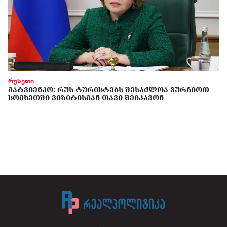
რუსეთი
ᲛᲐᲢᲕᲘᲔᲜᲙᲝ: ᲠᲣᲡ ᲢᲣᲠᲘᲡᲢᲔᲑᲡ ᲨᲔᲡᲐᲫᲚᲝᲐ ᲕᲣᲠᲩᲘᲝᲗ
ᲡᲝᲛᲮᲔᲗᲨᲘ ᲕᲘᲖᲘᲢᲘᲡᲒᲐᲜ ᲗᲐᲕᲘ ᲨᲔᲘᲙᲐᲕᲝᲜ