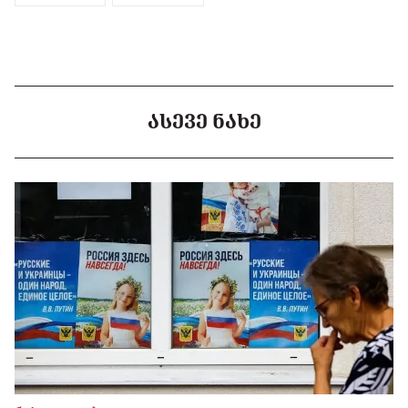
ᲐᲡᲔᲕᲔ ᲜᲐᲮᲔ