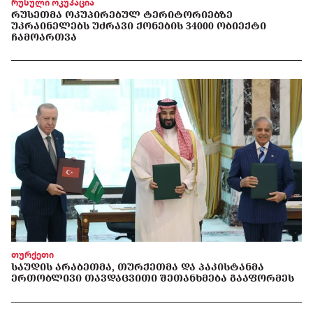
რუსული ოკუპაცია
ᲠᲣᲡᲔᲗᲛᲐ ᲝᲙᲣᲞᲘᲠᲔᲑᲣᲚ ᲢᲔᲠᲘᲢᲝᲠᲘᲔᲑᲖᲔ
ᲣᲙᲠᲐᲘᲜᲔᲚᲔᲑᲡ ᲣᲫᲠᲐᲕᲘ ᲥᲝᲜᲔᲑᲘᲡ 34000 ᲝᲑᲘᲔᲥᲢᲘ
ᲩᲐᲛᲝᲐᲠᲗᲕᲐ
თურქეთი
ᲡᲐᲣᲓᲘᲡ ᲐᲠᲐᲑᲔᲗᲛᲐ, ᲗᲣᲠᲥᲔᲗᲛᲐ ᲓᲐ ᲞᲐᲙᲘᲡᲢᲐᲜᲛᲐ
ᲔᲠᲗᲝᲑᲚᲘᲕᲘ ᲗᲐᲕᲓᲐᲪᲕᲘᲗᲘ ᲨᲔᲗᲐᲜᲮᲛᲔᲑᲐ ᲒᲐᲐᲤᲝᲠᲛᲔᲡ