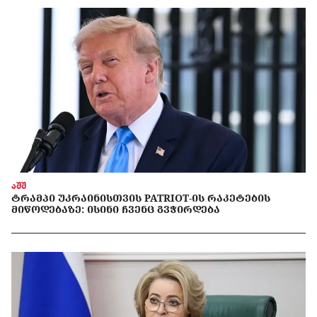
აშშ
ᲢᲠᲐᲛᲞᲘ ᲣᲙᲠᲐᲘᲜᲘᲡᲗᲕᲘᲡ PATRIOT-ᲘᲡ ᲠᲐᲙᲔᲢᲔᲑᲘᲡ
ᲛᲘᲬᲝᲓᲔᲑᲐᲖᲔ: ᲘᲡᲘᲜᲘ ᲩᲕᲔᲜᲪ ᲒᲕᲭᲘᲠᲓᲔᲑᲐ