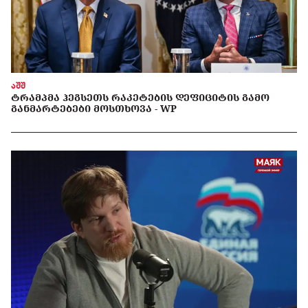
აშშ
ᲢᲠᲐᲛᲞᲛᲐ ᲰᲔᲒᲡᲔᲗᲡ ᲠᲐᲙᲔᲢᲔᲑᲘᲡ ᲓᲔᲤᲘᲪᲘᲢᲘᲡ ᲒᲐᲛᲝ
ᲒᲐᲜᲛᲐᲠᲢᲔᲑᲔᲑᲘ ᲛᲝᲡᲗᲮᲝᲕᲐ - WP