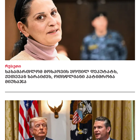
რუსეთი
ᲡᲐᲡᲐᲛᲐᲠᲗᲚᲝᲛ ᲛᲝᲡᲙᲝᲕᲘᲡ ᲧᲝᲤᲘᲚ ᲓᲔᲞᲣᲢᲐᲢᲡ,
ᲥᲔᲗᲔᲕᲐᲜ ᲮᲐᲠᲐᲘᲫᲔᲡ, ᲝᲗᲮᲬᲚᲘᲐᲜᲘ ᲞᲐᲢᲘᲛᲠᲝᲑᲐ
ᲛᲘᲣᲡᲐᲯᲐ