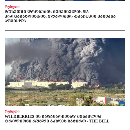
რუსეთი
ᲠᲣᲡᲔᲗᲨᲘ ᲓᲠᲝᲜᲔᲑᲘᲡ ᲨᲔᲛᲥᲛᲜᲔᲚᲘᲡ ᲓᲐ
ᲞᲠᲝᲞᲐᲒᲐᲜᲓᲘᲡᲢᲘᲡ, ᲕᲚᲐᲓᲘᲛᲘᲠ ᲢᲙᲐᲩᲣᲙᲘᲡ ᲛᲐᲜᲥᲐᲜᲐ
ᲐᲤᲔᲗᲥᲓᲐ
რუსეთი
WILDBERRIES-ᲘᲡ ᲒᲐᲓᲐᲡᲐᲠᲩᲔᲜᲐᲓ ᲨᲔᲡᲐᲫᲚᲝᲐ
ᲢᲠᲘᲚᲘᲝᲜᲘ ᲠᲣᲑᲚᲘ ᲒᲐᲮᲓᲔᲡ ᲡᲐᲭᲘᲠᲝ - THE BELL