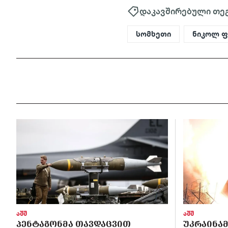
დაკავშირებული თე
სომხეთი
ნიკოლ ფ
აშშ
აშშ
ᲞᲔᲜᲢᲐᲒᲝᲜᲛᲐ ᲗᲐᲕᲓᲐᲪᲕᲘᲗ
ᲣᲙᲠᲐᲘᲜᲐᲛ