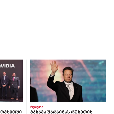
რუსეთი
 ᲡᲝᲛᲮᲔᲗᲨᲘ
ᲛᲐᲡᲙᲛᲐ ᲣᲙᲠᲐᲘᲜᲐᲡ ᲠᲣᲡᲔᲗᲘᲡ