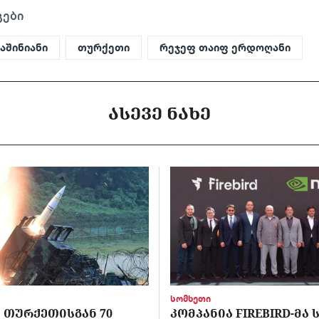
გები
აშინიანი
თურქეთი
რეჯეფ თაიფ ერდოღანი
ᲐᲡᲔᲕᲔ ᲜᲐᲮᲔ
სომხეთი
 ᲗᲣᲠᲥᲔᲗᲘᲡᲒᲐᲜ 70
ᲙᲝᲛᲞᲐᲜᲘᲐ FIREBIRD-ᲛᲐ