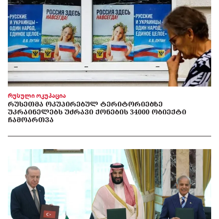
რუსული ოკუპაცია
ᲠᲣᲡᲔᲗᲛᲐ ᲝᲙᲣᲞᲘᲠᲔᲑᲣᲚ ᲢᲔᲠᲘᲢᲝᲠᲘᲔᲑᲖᲔ
ᲣᲙᲠᲐᲘᲜᲔᲚᲔᲑᲡ ᲣᲫᲠᲐᲕᲘ ᲥᲝᲜᲔᲑᲘᲡ 34000 ᲝᲑᲘᲔᲥᲢᲘ
ᲩᲐᲛᲝᲐᲠᲗᲕᲐ