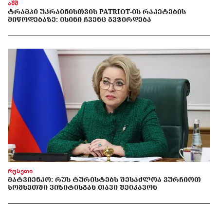
აშშ
ᲢᲠᲐᲛᲞᲘ ᲣᲙᲠᲐᲘᲜᲘᲡᲗᲕᲘᲡ PATRIOT-ᲘᲡ ᲠᲐᲙᲔᲢᲔᲑᲘᲡ
ᲛᲘᲬᲝᲓᲔᲑᲐᲖᲔ: ᲘᲡᲘᲜᲘ ᲩᲕᲔᲜᲪ ᲒᲕᲭᲘᲠᲓᲔᲑᲐ
რუსეთი
ᲛᲐᲢᲕᲘᲔᲜᲙᲝ: ᲠᲣᲡ ᲢᲣᲠᲘᲡᲢᲔᲑᲡ ᲨᲔᲡᲐᲫᲚᲝᲐ ᲕᲣᲠᲩᲘᲝᲗ
ᲡᲝᲛᲮᲔᲗᲨᲘ ᲕᲘᲖᲘᲢᲘᲡᲒᲐᲜ ᲗᲐᲕᲘ ᲨᲔᲘᲙᲐᲕᲝᲜ