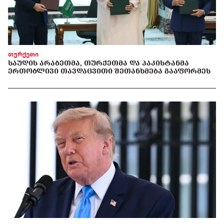
თურქეთი
ᲡᲐᲣᲓᲘᲡ ᲐᲠᲐᲑᲔᲗᲛᲐ, ᲗᲣᲠᲥᲔᲗᲛᲐ ᲓᲐ ᲞᲐᲙᲘᲡᲢᲐᲜᲛᲐ
ᲔᲠᲗᲝᲑᲚᲘᲕᲘ ᲗᲐᲕᲓᲐᲪᲕᲘᲗᲘ ᲨᲔᲗᲐᲜᲮᲛᲔᲑᲐ ᲒᲐᲐᲤᲝᲠᲛᲔᲡ