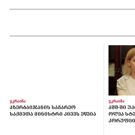
უკრაინა
უკრაინა
ᲐᲖᲔᲠᲑᲐᲘᲯᲐᲜᲘᲡ ᲡᲐᲒᲐᲠᲔᲝ
ᲐᲨᲨ-ᲨᲘ Უ
ᲡᲐᲥᲛᲔᲗᲐ ᲛᲘᲜᲘᲡᲢᲠᲘ ᲙᲘᲔᲕᲡ ᲔᲬᲕᲘᲐ
ᲝᲚᲰᲐ ᲡᲢ
ᲙᲝᲠᲣᲤᲪᲘ