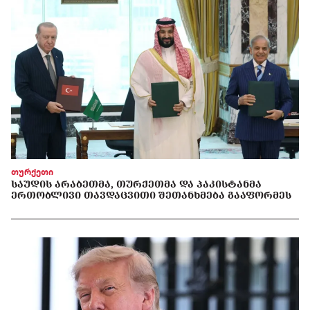
თურქეთი
ᲡᲐᲣᲓᲘᲡ ᲐᲠᲐᲑᲔᲗᲛᲐ, ᲗᲣᲠᲥᲔᲗᲛᲐ ᲓᲐ ᲞᲐᲙᲘᲡᲢᲐᲜᲛᲐ
ᲔᲠᲗᲝᲑᲚᲘᲕᲘ ᲗᲐᲕᲓᲐᲪᲕᲘᲗᲘ ᲨᲔᲗᲐᲜᲮᲛᲔᲑᲐ ᲒᲐᲐᲤᲝᲠᲛᲔᲡ