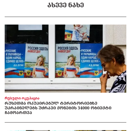
ᲐᲡᲔᲕᲔ ᲜᲐᲮᲔ
რუსული ოკუპაცია
ᲠᲣᲡᲔᲗᲛᲐ ᲝᲙᲣᲞᲘᲠᲔᲑᲣᲚ ᲢᲔᲠᲘᲢᲝᲠᲘᲔᲑᲖᲔ
ᲣᲙᲠᲐᲘᲜᲔᲚᲔᲑᲡ ᲣᲫᲠᲐᲕᲘ ᲥᲝᲜᲔᲑᲘᲡ 34000 ᲝᲑᲘᲔᲥᲢᲘ
ᲩᲐᲛᲝᲐᲠᲗᲕᲐ