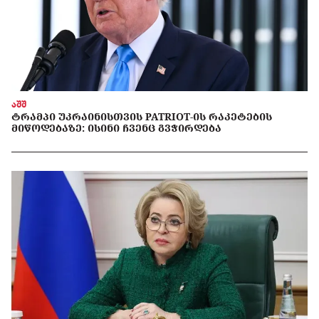
აშშ
ᲢᲠᲐᲛᲞᲘ ᲣᲙᲠᲐᲘᲜᲘᲡᲗᲕᲘᲡ PATRIOT-ᲘᲡ ᲠᲐᲙᲔᲢᲔᲑᲘᲡ
ᲛᲘᲬᲝᲓᲔᲑᲐᲖᲔ: ᲘᲡᲘᲜᲘ ᲩᲕᲔᲜᲪ ᲒᲕᲭᲘᲠᲓᲔᲑᲐ