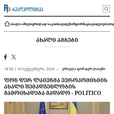
ახალი ამბები
გრძლად საკითხავი
დეზინფორმაცია
ვიდეოები
პოდ
ᲐᲮᲐᲚᲘ ᲐᲛᲑᲔᲑᲘ
18:58 | 10 სექტემბერი, 2024 —
ურსულა ფონ დერ ლაიენი
ᲤᲝᲜ ᲓᲔᲠ ᲚᲐᲘᲔᲜᲛᲐ ᲔᲕᲠᲝᲙᲝᲛᲘᲡᲘᲘᲡ
ᲐᲮᲐᲚᲘ ᲨᲔᲛᲐᲓᲒᲔᲜᲚᲝᲑᲘᲡ
ᲒᲐᲛᲝᲪᲮᲐᲓᲔᲑᲐ ᲒᲐᲓᲐᲓᲝ - POLITICO