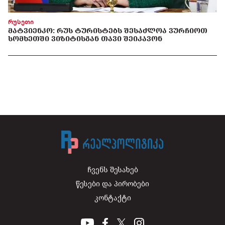
რუსეთი
ᲛᲐᲢᲕᲘᲔᲜᲙᲝ: ᲠᲣᲡ ᲢᲣᲠᲘᲡᲢᲔᲑᲡ ᲨᲔᲡᲐᲫᲚᲝᲐ ᲕᲣᲠᲩᲘᲝᲗ
ᲡᲝᲛᲮᲔᲗᲨᲘ ᲕᲘᲖᲘᲢᲘᲡᲒᲐᲜ ᲗᲐᲕᲘ ᲨᲔᲘᲙᲐᲕᲝᲜ
ჩვენს შესახებ
წესები და პირობები
კონტაქტი