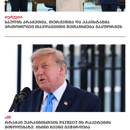
თურქეთი
ᲡᲐᲣᲓᲘᲡ ᲐᲠᲐᲑᲔᲗᲛᲐ, ᲗᲣᲠᲥᲔᲗᲛᲐ ᲓᲐ ᲞᲐᲙᲘᲡᲢᲐᲜᲛᲐ
ᲔᲠᲗᲝᲑᲚᲘᲕᲘ ᲗᲐᲕᲓᲐᲪᲕᲘᲗᲘ ᲨᲔᲗᲐᲜᲮᲛᲔᲑᲐ ᲒᲐᲐᲤᲝᲠᲛᲔᲡ
აშშ
ᲢᲠᲐᲛᲞᲘ ᲣᲙᲠᲐᲘᲜᲘᲡᲗᲕᲘᲡ PATRIOT-ᲘᲡ ᲠᲐᲙᲔᲢᲔᲑᲘᲡ
ᲛᲘᲬᲝᲓᲔᲑᲐᲖᲔ: ᲘᲡᲘᲜᲘ ᲩᲕᲔᲜᲪ ᲒᲕᲭᲘᲠᲓᲔᲑᲐ