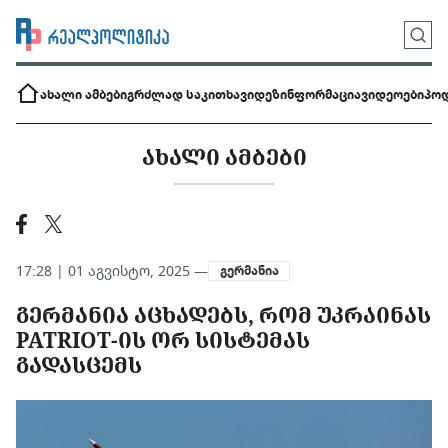
ახალი ამბები
გრძლად საკითხავი
დეზინფორმაცია
ვიდეოები
პოდ
ᲐᲮᲐᲚᲘ ᲐᲛᲑᲔᲑᲘ
17:28 | 01 აგვისტო, 2025 —
გერმანია
ᲒᲔᲠᲛᲐᲜᲘᲐ ᲐᲪᲮᲐᲓᲔᲑᲡ, ᲠᲝᲛ ᲣᲙᲠᲐᲘᲜᲐᲡ
PATRIOT-ᲘᲡ ᲝᲠ ᲡᲘᲡᲢᲔᲛᲐᲡ
ᲒᲐᲓᲐᲡᲪᲔᲛᲡ