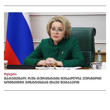
რუსეთი
ᲛᲐᲢᲕᲘᲔᲜᲙᲝ: ᲠᲣᲡ ᲢᲣᲠᲘᲡᲢᲔᲑᲡ ᲨᲔᲡᲐᲫᲚᲝᲐ ᲕᲣᲠᲩᲘᲝᲗ
ᲡᲝᲛᲮᲔᲗᲨᲘ ᲕᲘᲖᲘᲢᲘᲡᲒᲐᲜ ᲗᲐᲕᲘ ᲨᲔᲘᲙᲐᲕᲝᲜ