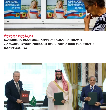
რუსული ოკუპაცია
ᲠᲣᲡᲔᲗᲛᲐ ᲝᲙᲣᲞᲘᲠᲔᲑᲣᲚ ᲢᲔᲠᲘᲢᲝᲠᲘᲔᲑᲖᲔ
ᲣᲙᲠᲐᲘᲜᲔᲚᲔᲑᲡ ᲣᲫᲠᲐᲕᲘ ᲥᲝᲜᲔᲑᲘᲡ 34000 ᲝᲑᲘᲔᲥᲢᲘ
ᲩᲐᲛᲝᲐᲠᲗᲕᲐ