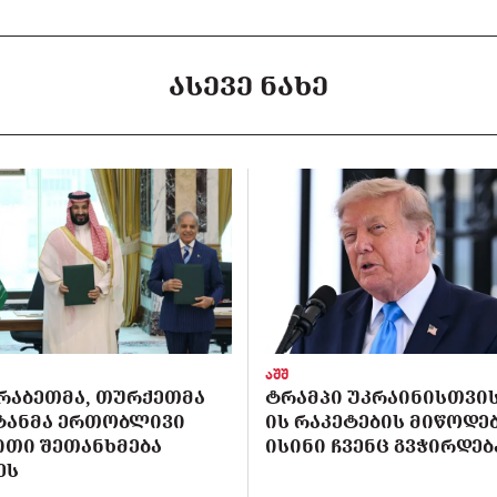
ᲐᲡᲔᲕᲔ ᲜᲐᲮᲔ
აშშ
ᲠᲐᲑᲔᲗᲛᲐ, ᲗᲣᲠᲥᲔᲗᲛᲐ
ᲢᲠᲐᲛᲞᲘ ᲣᲙᲠᲐᲘᲜᲘᲡᲗᲕᲘᲡ 
ᲡᲢᲐᲜᲛᲐ ᲔᲠᲗᲝᲑᲚᲘᲕᲘ
ᲘᲡ ᲠᲐᲙᲔᲢᲔᲑᲘᲡ ᲛᲘᲬᲝᲓᲔᲑ
ᲘᲗᲘ ᲨᲔᲗᲐᲜᲮᲛᲔᲑᲐ
ᲘᲡᲘᲜᲘ ᲩᲕᲔᲜᲪ ᲒᲕᲭᲘᲠᲓᲔᲑ
ᲔᲡ