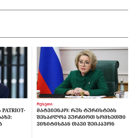
რუსეთი
PATRIOT-
ᲛᲐᲢᲕᲘᲔᲜᲙᲝ: ᲠᲣᲡ ᲢᲣᲠᲘᲡᲢᲔᲑᲡ
ᲐᲖᲔ:
ᲨᲔᲡᲐᲫᲚᲝᲐ ᲕᲣᲠᲩᲘᲝᲗ ᲡᲝᲛᲮᲔᲗᲨᲘ
Ა
ᲕᲘᲖᲘᲢᲘᲡᲒᲐᲜ ᲗᲐᲕᲘ ᲨᲔᲘᲙᲐᲕᲝᲜ