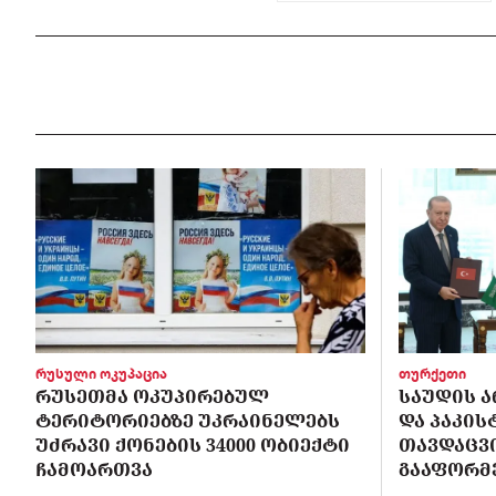
რუსული ოკუპაცია
თურქეთი
ᲠᲣᲡᲔᲗᲛᲐ ᲝᲙᲣᲞᲘᲠᲔᲑᲣᲚ
ᲡᲐᲣᲓᲘᲡ Ა
ᲢᲔᲠᲘᲢᲝᲠᲘᲔᲑᲖᲔ ᲣᲙᲠᲐᲘᲜᲔᲚᲔᲑᲡ
ᲓᲐ ᲞᲐᲙᲘ
ᲣᲫᲠᲐᲕᲘ ᲥᲝᲜᲔᲑᲘᲡ 34000 ᲝᲑᲘᲔᲥᲢᲘ
ᲗᲐᲕᲓᲐᲪᲕ
ᲩᲐᲛᲝᲐᲠᲗᲕᲐ
ᲒᲐᲐᲤᲝᲠᲛ