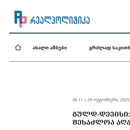
ახალი ამბები
გრძლად საკითხ
06:11 | 09 ოქტომბერი, 202
ᲒᲣᲚᲓ-ᲓᲔᲕᲘᲡᲘ:
ᲨᲔᲡᲐᲫᲚᲝᲐ ᲐᲦᲐ