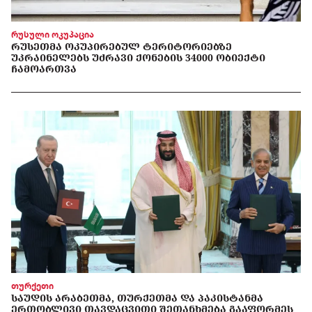
რუსული ოკუპაცია
ᲠᲣᲡᲔᲗᲛᲐ ᲝᲙᲣᲞᲘᲠᲔᲑᲣᲚ ᲢᲔᲠᲘᲢᲝᲠᲘᲔᲑᲖᲔ
ᲣᲙᲠᲐᲘᲜᲔᲚᲔᲑᲡ ᲣᲫᲠᲐᲕᲘ ᲥᲝᲜᲔᲑᲘᲡ 34000 ᲝᲑᲘᲔᲥᲢᲘ
ᲩᲐᲛᲝᲐᲠᲗᲕᲐ
თურქეთი
ᲡᲐᲣᲓᲘᲡ ᲐᲠᲐᲑᲔᲗᲛᲐ, ᲗᲣᲠᲥᲔᲗᲛᲐ ᲓᲐ ᲞᲐᲙᲘᲡᲢᲐᲜᲛᲐ
ᲔᲠᲗᲝᲑᲚᲘᲕᲘ ᲗᲐᲕᲓᲐᲪᲕᲘᲗᲘ ᲨᲔᲗᲐᲜᲮᲛᲔᲑᲐ ᲒᲐᲐᲤᲝᲠᲛᲔᲡ