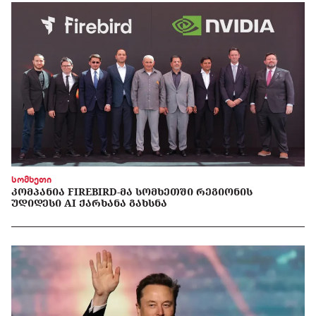
სომხეთი
ᲙᲝᲛᲞᲐᲜᲘᲐ FIREBIRD-ᲛᲐ ᲡᲝᲛᲮᲔᲗᲨᲘ ᲠᲔᲒᲘᲝᲜᲘᲡ
ᲣᲓᲘᲓᲔᲡᲘ AI ᲥᲐᲠᲮᲐᲜᲐ ᲒᲐᲮᲡᲜᲐ