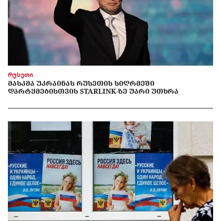
რუსეთი
ᲛᲐᲡᲙᲛᲐ ᲣᲙᲠᲐᲘᲜᲐᲡ ᲠᲣᲡᲔᲗᲘᲡ ᲡᲘᲦᲠᲛᲔᲨᲘ
ᲓᲐᲠᲢᲧᲛᲔᲑᲘᲡᲗᲕᲘᲡ STARLINK-ᲖᲔ ᲣᲐᲠᲘ ᲣᲗᲮᲠᲐ