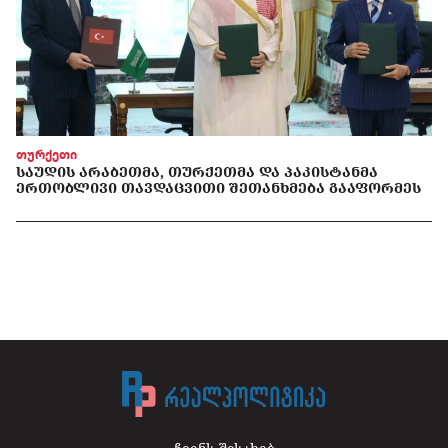
თურქეთი
ᲡᲐᲣᲓᲘᲡ ᲐᲠᲐᲑᲔᲗᲛᲐ, ᲗᲣᲠᲥᲔᲗᲛᲐ ᲓᲐ ᲞᲐᲙᲘᲡᲢᲐᲜᲛᲐ
ᲔᲠᲗᲝᲑᲚᲘᲕᲘ ᲗᲐᲕᲓᲐᲪᲕᲘᲗᲘ ᲨᲔᲗᲐᲜᲮᲛᲔᲑᲐ ᲒᲐᲐᲤᲝᲠᲛᲔᲡ