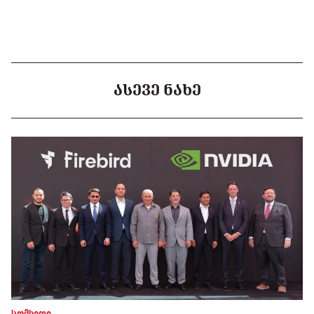
ᲐᲡᲔᲕᲔ ᲜᲐᲮᲔ
სომხეთი