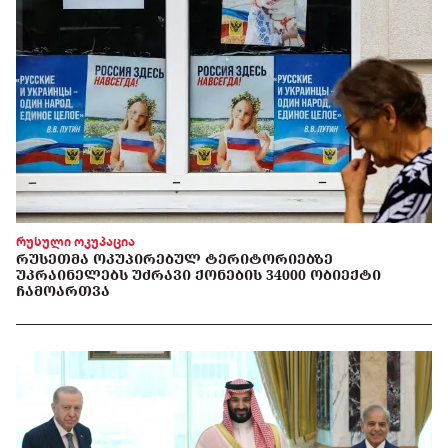
რუსული ოკუპაცია
ᲠᲣᲡᲔᲗᲛᲐ ᲝᲙᲣᲞᲘᲠᲔᲑᲣᲚ ᲢᲔᲠᲘᲢᲝᲠᲘᲔᲑᲖᲔ
ᲣᲙᲠᲐᲘᲜᲔᲚᲔᲑᲡ ᲣᲫᲠᲐᲕᲘ ᲥᲝᲜᲔᲑᲘᲡ 34000 ᲝᲑᲘᲔᲥᲢᲘ
ᲩᲐᲛᲝᲐᲠᲗᲕᲐ