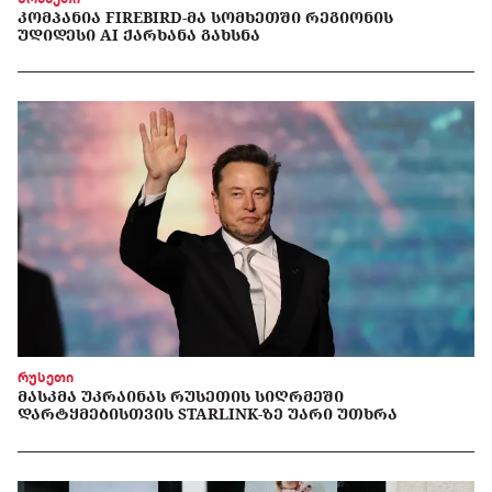
ᲙᲝᲛᲞᲐᲜᲘᲐ FIREBIRD-ᲛᲐ ᲡᲝᲛᲮᲔᲗᲨᲘ ᲠᲔᲒᲘᲝᲜᲘᲡ
ᲣᲓᲘᲓᲔᲡᲘ AI ᲥᲐᲠᲮᲐᲜᲐ ᲒᲐᲮᲡᲜᲐ
რუსეთი
ᲛᲐᲡᲙᲛᲐ ᲣᲙᲠᲐᲘᲜᲐᲡ ᲠᲣᲡᲔᲗᲘᲡ ᲡᲘᲦᲠᲛᲔᲨᲘ
ᲓᲐᲠᲢᲧᲛᲔᲑᲘᲡᲗᲕᲘᲡ STARLINK-ᲖᲔ ᲣᲐᲠᲘ ᲣᲗᲮᲠᲐ