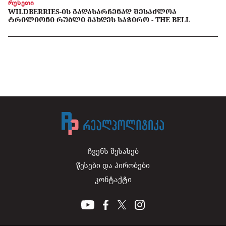
რუსეთი
WILDBERRIES-ᲘᲡ ᲒᲐᲓᲐᲡᲐᲠᲩᲔᲜᲐᲓ ᲨᲔᲡᲐᲫᲚᲝᲐ
ᲢᲠᲘᲚᲘᲝᲜᲘ ᲠᲣᲑᲚᲘ ᲒᲐᲮᲓᲔᲡ ᲡᲐᲭᲘᲠᲝ - THE BELL
ჩვენს შესახებ
წესები და პირობები
კონტაქტი