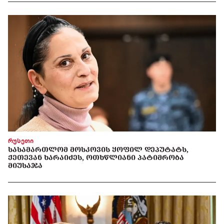
რუსეთი
ᲡᲐᲡᲐᲛᲐᲠᲗᲚᲝᲛ ᲛᲝᲡᲙᲝᲕᲘᲡ ᲧᲝᲤᲘᲚ ᲓᲔᲞᲣᲢᲐᲢᲡ,
ᲥᲔᲗᲔᲕᲐᲜ ᲮᲐᲠᲐᲘᲫᲔᲡ, ᲝᲗᲮᲬᲚᲘᲐᲜᲘ ᲞᲐᲢᲘᲛᲠᲝᲑᲐ
ᲛᲘᲣᲡᲐᲯᲐ