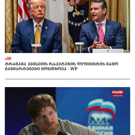
აშშ
ᲢᲠᲐᲛᲞᲛᲐ ᲰᲔᲒᲡᲔᲗᲡ ᲠᲐᲙᲔᲢᲔᲑᲘᲡ ᲓᲔᲤᲘᲪᲘᲢᲘᲡ ᲒᲐᲛᲝ
ᲒᲐᲜᲛᲐᲠᲢᲔᲑᲔᲑᲘ ᲛᲝᲡᲗᲮᲝᲕᲐ - WP