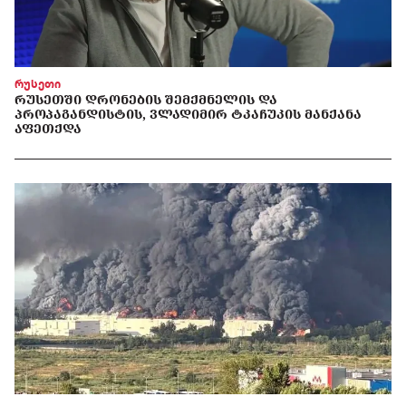
რუსეთი
ᲠᲣᲡᲔᲗᲨᲘ ᲓᲠᲝᲜᲔᲑᲘᲡ ᲨᲔᲛᲥᲛᲜᲔᲚᲘᲡ ᲓᲐ
ᲞᲠᲝᲞᲐᲒᲐᲜᲓᲘᲡᲢᲘᲡ, ᲕᲚᲐᲓᲘᲛᲘᲠ ᲢᲙᲐᲩᲣᲙᲘᲡ ᲛᲐᲜᲥᲐᲜᲐ
ᲐᲤᲔᲗᲥᲓᲐ