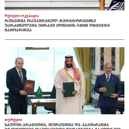
რუსული ოკუპაცია
ᲠᲣᲡᲔᲗᲛᲐ ᲝᲙᲣᲞᲘᲠᲔᲑᲣᲚ ᲢᲔᲠᲘᲢᲝᲠᲘᲔᲑᲖᲔ
ᲣᲙᲠᲐᲘᲜᲔᲚᲔᲑᲡ ᲣᲫᲠᲐᲕᲘ ᲥᲝᲜᲔᲑᲘᲡ 34000 ᲝᲑᲘᲔᲥᲢᲘ
ᲩᲐᲛᲝᲐᲠᲗᲕᲐ
თურქეთი
ᲡᲐᲣᲓᲘᲡ ᲐᲠᲐᲑᲔᲗᲛᲐ, ᲗᲣᲠᲥᲔᲗᲛᲐ ᲓᲐ ᲞᲐᲙᲘᲡᲢᲐᲜᲛᲐ