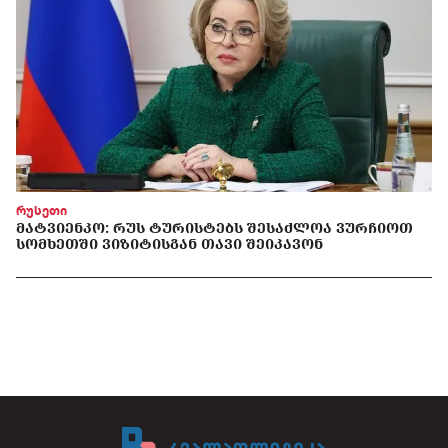
რუსეთი
ᲛᲐᲢᲕᲘᲔᲜᲙᲝ: ᲠᲣᲡ ᲢᲣᲠᲘᲡᲢᲔᲑᲡ ᲨᲔᲡᲐᲫᲚᲝᲐ ᲕᲣᲠᲩᲘᲝᲗ
ᲡᲝᲛᲮᲔᲗᲨᲘ ᲕᲘᲖᲘᲢᲘᲡᲒᲐᲜ ᲗᲐᲕᲘ ᲨᲔᲘᲙᲐᲕᲝᲜ