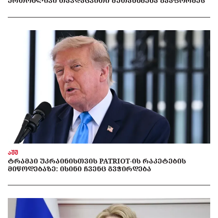
ᲔᲠᲗᲝᲑᲚᲘᲕᲘ ᲗᲐᲕᲓᲐᲪᲕᲘᲗᲘ ᲨᲔᲗᲐᲜᲮᲛᲔᲑᲐ ᲒᲐᲐᲤᲝᲠᲛᲔᲡ
აშშ
ᲢᲠᲐᲛᲞᲘ ᲣᲙᲠᲐᲘᲜᲘᲡᲗᲕᲘᲡ PATRIOT-ᲘᲡ ᲠᲐᲙᲔᲢᲔᲑᲘᲡ
ᲛᲘᲬᲝᲓᲔᲑᲐᲖᲔ: ᲘᲡᲘᲜᲘ ᲩᲕᲔᲜᲪ ᲒᲕᲭᲘᲠᲓᲔᲑᲐ