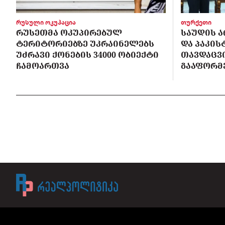
რუსული ოკუპაცია
თურქეთი
ᲠᲣᲡᲔᲗᲛᲐ ᲝᲙᲣᲞᲘᲠᲔᲑᲣᲚ
ᲡᲐᲣᲓᲘᲡ Ა
ᲢᲔᲠᲘᲢᲝᲠᲘᲔᲑᲖᲔ ᲣᲙᲠᲐᲘᲜᲔᲚᲔᲑᲡ
ᲓᲐ ᲞᲐᲙᲘ
ᲣᲫᲠᲐᲕᲘ ᲥᲝᲜᲔᲑᲘᲡ 34000 ᲝᲑᲘᲔᲥᲢᲘ
ᲗᲐᲕᲓᲐᲪᲕ
ᲩᲐᲛᲝᲐᲠᲗᲕᲐ
ᲒᲐᲐᲤᲝᲠᲛ