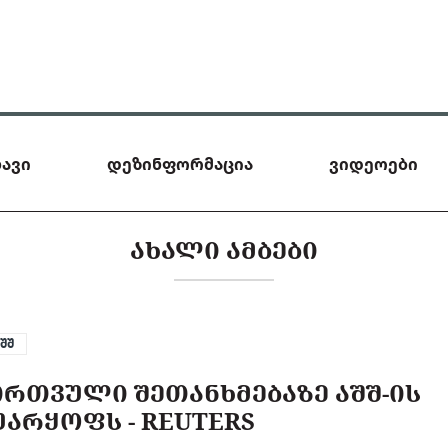
ავი
დეზინფორმაცია
ვიდეოები
ᲐᲮᲐᲚᲘ ᲐᲛᲑᲔᲑᲘ
აშშ
ᲘᲠᲗᲕᲣᲚᲘ ᲨᲔᲗᲐᲜᲮᲛᲔᲑᲐᲖᲔ ᲐᲨᲨ-ᲘᲡ
ᲣᲐᲠᲧᲝᲤᲡ - REUTERS