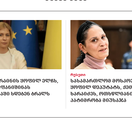
რუსეთი
ᲙᲠᲐᲘᲜᲘᲡ ᲧᲝᲤᲘᲚ ᲔᲚᲩᲡ,
ᲡᲐᲡᲐᲛᲐᲠᲗᲚᲝᲛ ᲛᲝᲡᲙᲝ
ᲔᲤᲐᲜᲘᲨᲘᲜᲐᲡ
ᲧᲝᲤᲘᲚ ᲓᲔᲞᲣᲢᲐᲢᲡ, ᲥᲔ
ᲐᲨᲘ ᲡᲓᲔᲑᲔᲜ ᲑᲠᲐᲚᲡ
ᲮᲐᲠᲐᲘᲫᲔᲡ, ᲝᲗᲮᲬᲚᲘᲐᲜ
ᲞᲐᲢᲘᲛᲠᲝᲑᲐ ᲛᲘᲣᲡᲐᲯᲐ