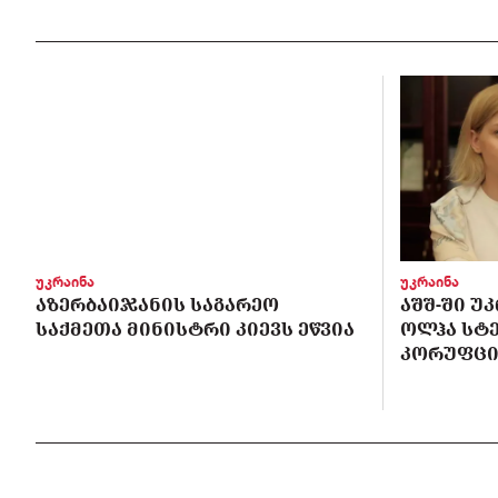
უკრაინა
უკრაინა
ᲐᲖᲔᲠᲑᲐᲘᲯᲐᲜᲘᲡ ᲡᲐᲒᲐᲠᲔᲝ
ᲐᲨᲨ-ᲨᲘ Უ
ᲡᲐᲥᲛᲔᲗᲐ ᲛᲘᲜᲘᲡᲢᲠᲘ ᲙᲘᲔᲕᲡ ᲔᲬᲕᲘᲐ
ᲝᲚᲰᲐ ᲡᲢ
ᲙᲝᲠᲣᲤᲪᲘ