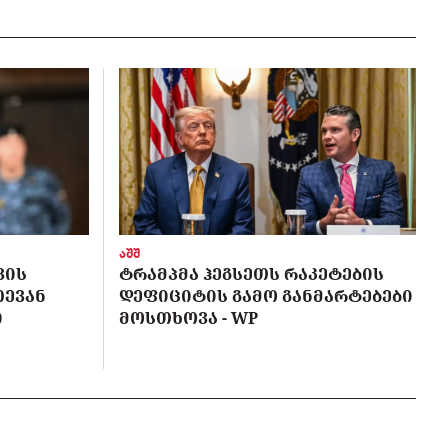
აშშ
ᲕᲘᲡ
ᲢᲠᲐᲛᲞᲛᲐ ᲰᲔᲒᲡᲔᲗᲡ ᲠᲐᲙᲔᲢᲔᲑᲘᲡ
ᲗᲔᲕᲐᲜ
ᲓᲔᲤᲘᲪᲘᲢᲘᲡ ᲒᲐᲛᲝ ᲒᲐᲜᲛᲐᲠᲢᲔᲑᲔᲑᲘ
Ი
ᲛᲝᲡᲗᲮᲝᲕᲐ - WP