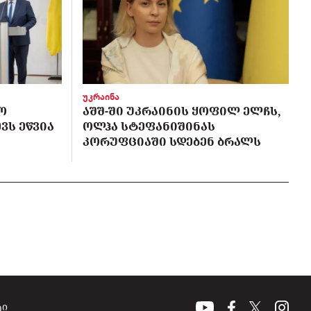
უკრაინა
Ო
ᲐᲨᲨ-ᲨᲘ ᲣᲙᲠᲐᲘᲜᲘᲡ ᲧᲝᲤᲘᲚ ᲔᲚᲩᲡ,
ᲕᲡ ᲔᲬᲕᲘᲐ
ᲝᲚᲰᲐ ᲡᲢᲔᲤᲐᲜᲘᲨᲘᲜᲐᲡ
ᲙᲝᲠᲣᲤᲪᲘᲐᲨᲘ ᲡᲓᲔᲑᲔᲜ ᲑᲠᲐᲚᲡ
ტი