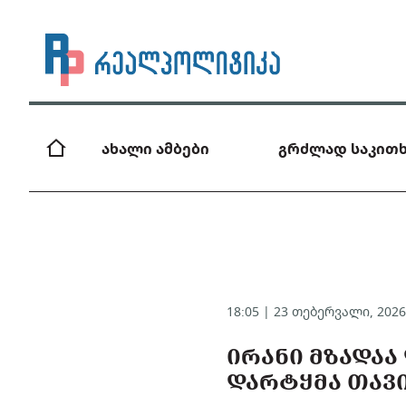
ახალი ამბები
გრძლად საკითხ
18:05 | 23 თებერვალი, 202
ᲘᲠᲐᲜᲘ ᲛᲖᲐᲓᲐᲐ
ᲓᲐᲠᲢᲧᲛᲐ ᲗᲐᲕᲘ