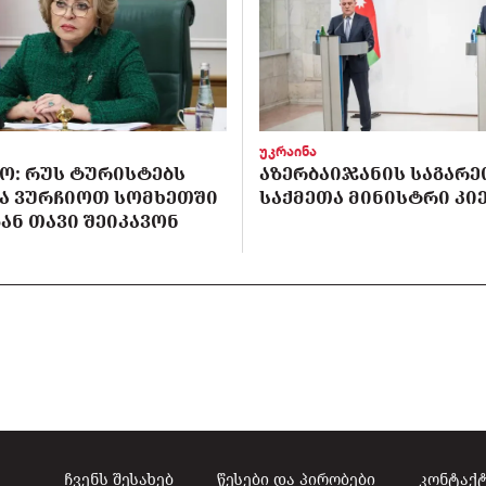
უკრაინა
Ო: ᲠᲣᲡ ᲢᲣᲠᲘᲡᲢᲔᲑᲡ
ᲐᲖᲔᲠᲑᲐᲘᲯᲐᲜᲘᲡ ᲡᲐᲒᲐᲠᲔ
Ა ᲕᲣᲠᲩᲘᲝᲗ ᲡᲝᲛᲮᲔᲗᲨᲘ
ᲡᲐᲥᲛᲔᲗᲐ ᲛᲘᲜᲘᲡᲢᲠᲘ ᲙᲘᲔ
ᲐᲜ ᲗᲐᲕᲘ ᲨᲔᲘᲙᲐᲕᲝᲜ
ჩვენს შესახებ
წესები და პირობები
კონტაქ