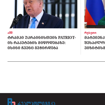
აშშ
რუსეთი
ᲢᲠᲐᲛᲞᲘ ᲣᲙᲠᲐᲘᲜᲘᲡᲗᲕᲘᲡ PATRIOT-
ᲛᲐᲢᲕᲘᲔᲜᲙ
ᲘᲡ ᲠᲐᲙᲔᲢᲔᲑᲘᲡ ᲛᲘᲬᲝᲓᲔᲑᲐᲖᲔ:
ᲨᲔᲡᲐᲫᲚᲝ
ᲘᲡᲘᲜᲘ ᲩᲕᲔᲜᲪ ᲒᲕᲭᲘᲠᲓᲔᲑᲐ
ᲕᲘᲖᲘᲢᲘᲡᲒ