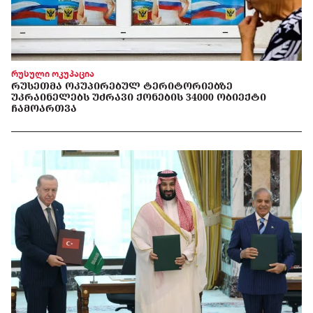
რუსული ოკუპაცია
ᲠᲣᲡᲔᲗᲛᲐ ᲝᲙᲣᲞᲘᲠᲔᲑᲣᲚ ᲢᲔᲠᲘᲢᲝᲠᲘᲔᲑᲖᲔ
ᲣᲙᲠᲐᲘᲜᲔᲚᲔᲑᲡ ᲣᲫᲠᲐᲕᲘ ᲥᲝᲜᲔᲑᲘᲡ 34000 ᲝᲑᲘᲔᲥᲢᲘ
ᲩᲐᲛᲝᲐᲠᲗᲕᲐ