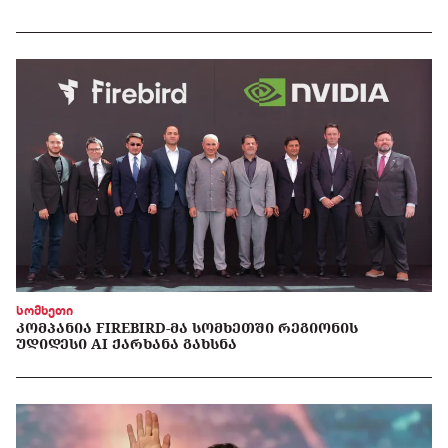
სომხეთი
ᲙᲝᲛᲞᲐᲜᲘᲐ FIREBIRD-ᲛᲐ ᲡᲝᲛᲮᲔᲗᲨᲘ ᲠᲔᲒᲘᲝᲜᲘᲡ
ᲣᲓᲘᲓᲔᲡᲘ AI ᲥᲐᲠᲮᲐᲜᲐ ᲒᲐᲮᲡᲜᲐ