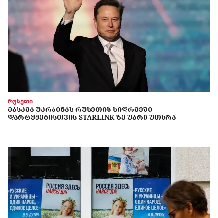
რუსეთი
ᲛᲐᲡᲙᲛᲐ ᲣᲙᲠᲐᲘᲜᲐᲡ ᲠᲣᲡᲔᲗᲘᲡ ᲡᲘᲦᲠᲛᲔᲨᲘ
ᲓᲐᲠᲢᲧᲛᲔᲑᲘᲡᲗᲕᲘᲡ STARLINK-ᲖᲔ ᲣᲐᲠᲘ ᲣᲗᲮᲠᲐ