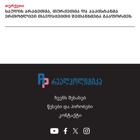
თურქეთი
ᲡᲐᲣᲓᲘᲡ ᲐᲠᲐᲑᲔᲗᲛᲐ, ᲗᲣᲠᲥᲔᲗᲛᲐ ᲓᲐ ᲞᲐᲙᲘᲡᲢᲐᲜᲛᲐ
ᲔᲠᲗᲝᲑᲚᲘᲕᲘ ᲗᲐᲕᲓᲐᲪᲕᲘᲗᲘ ᲨᲔᲗᲐᲜᲮᲛᲔᲑᲐ ᲒᲐᲐᲤᲝᲠᲛᲔᲡ
ჩვენს შესახებ
წესები და პირობები
კონტაქტი