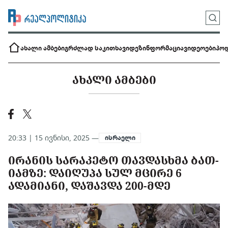
ახალი ამბები
გრძლად საკითხავი
დეზინფორმაცია
ვიდეოები
პოდ
ᲐᲮᲐᲚᲘ ᲐᲛᲑᲔᲑᲘ
20:33 | 15 ივნისი, 2025 —
ისრაელი
ᲘᲠᲐᲜᲘᲡ ᲡᲐᲠᲐᲙᲔᲢᲝ ᲗᲐᲕᲓᲐᲡᲮᲛᲐ ᲑᲐᲗ-
ᲘᲐᲛᲖᲔ: ᲓᲐᲘᲦᲣᲞᲐ ᲡᲣᲚ ᲛᲪᲘᲠᲔ 6
ᲐᲓᲐᲛᲘᲐᲜᲘ, ᲓᲐᲨᲐᲕᲓᲐ 200-ᲛᲓᲔ