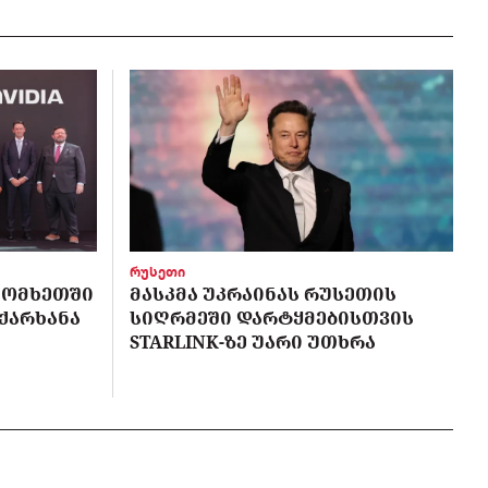
რუსეთი
 ᲡᲝᲛᲮᲔᲗᲨᲘ
ᲛᲐᲡᲙᲛᲐ ᲣᲙᲠᲐᲘᲜᲐᲡ ᲠᲣᲡᲔᲗᲘᲡ
 ᲥᲐᲠᲮᲐᲜᲐ
ᲡᲘᲦᲠᲛᲔᲨᲘ ᲓᲐᲠᲢᲧᲛᲔᲑᲘᲡᲗᲕᲘᲡ
STARLINK-ᲖᲔ ᲣᲐᲠᲘ ᲣᲗᲮᲠᲐ