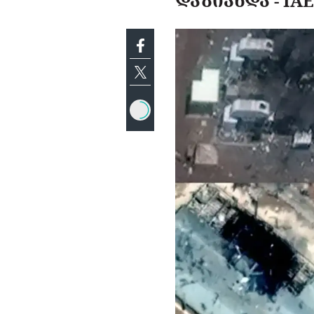
ᲓᲐᲖᲘᲐᲜᲓᲐ - IA