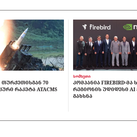
სომხეთი
 ᲗᲣᲠᲥᲔᲗᲘᲡᲒᲐᲜ 70
ᲙᲝᲛᲞᲐᲜᲘᲐ FIREBIRD-ᲛᲐ
ᲣᲠᲘ ᲠᲐᲙᲔᲢᲐ ATACMS
ᲠᲔᲒᲘᲝᲜᲘᲡ ᲣᲓᲘᲓᲔᲡᲘ AI
ᲒᲐᲮᲡᲜᲐ