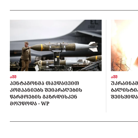
აშშ
აშშ
ᲞᲔᲜᲢᲐᲒᲝᲜᲛᲐ ᲗᲐᲕᲓᲐᲪᲕᲘᲗ
ᲣᲙᲠᲐᲘᲜᲐᲛ
ᲙᲝᲛᲞᲐᲜᲘᲔᲑᲡ ᲨᲔᲘᲐᲠᲐᲦᲔᲑᲘᲡ
ᲑᲐᲚᲘᲡᲢᲘᲙ
ᲬᲐᲠᲛᲝᲔᲑᲘᲡ ᲒᲐᲖᲠᲓᲘᲡᲙᲔᲜ
ᲨᲔᲘᲡᲧᲘᲓᲐ
ᲛᲝᲣᲬᲝᲓᲐ - WP