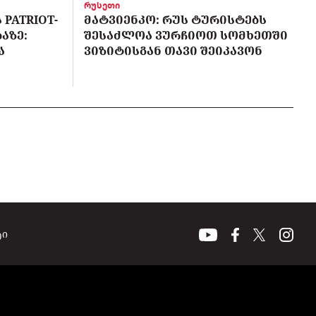
რუსეთი
PATRIOT-
ᲛᲐᲢᲕᲘᲔᲜᲙᲝ: ᲠᲣᲡ ᲢᲣᲠᲘᲡᲢᲔᲑᲡ
ᲐᲖᲔ:
ᲨᲔᲡᲐᲫᲚᲝᲐ ᲕᲣᲠᲩᲘᲝᲗ ᲡᲝᲛᲮᲔᲗᲨᲘ
Ა
ᲕᲘᲖᲘᲢᲘᲡᲒᲐᲜ ᲗᲐᲕᲘ ᲨᲔᲘᲙᲐᲕᲝᲜ
ტი