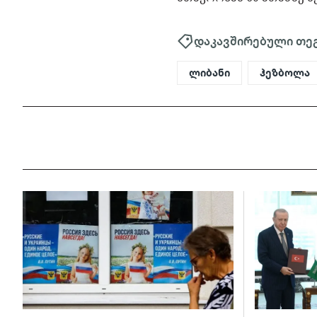
დაკავშირებული თე
ლიბანი
ჰეზბოლა