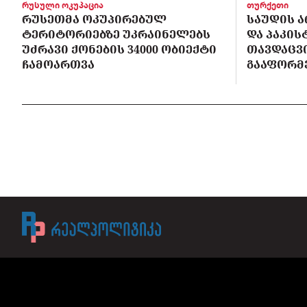
რუსული ოკუპაცია
თურქეთი
ᲠᲣᲡᲔᲗᲛᲐ ᲝᲙᲣᲞᲘᲠᲔᲑᲣᲚ
ᲡᲐᲣᲓᲘᲡ Ა
ᲢᲔᲠᲘᲢᲝᲠᲘᲔᲑᲖᲔ ᲣᲙᲠᲐᲘᲜᲔᲚᲔᲑᲡ
ᲓᲐ ᲞᲐᲙᲘ
ᲣᲫᲠᲐᲕᲘ ᲥᲝᲜᲔᲑᲘᲡ 34000 ᲝᲑᲘᲔᲥᲢᲘ
ᲗᲐᲕᲓᲐᲪᲕ
ᲩᲐᲛᲝᲐᲠᲗᲕᲐ
ᲒᲐᲐᲤᲝᲠᲛ