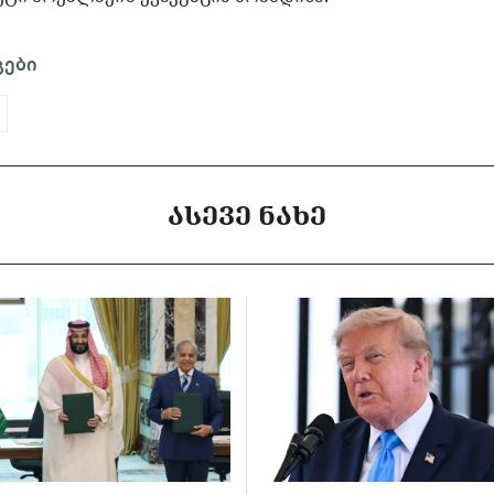
გები
ᲐᲡᲔᲕᲔ ᲜᲐᲮᲔ