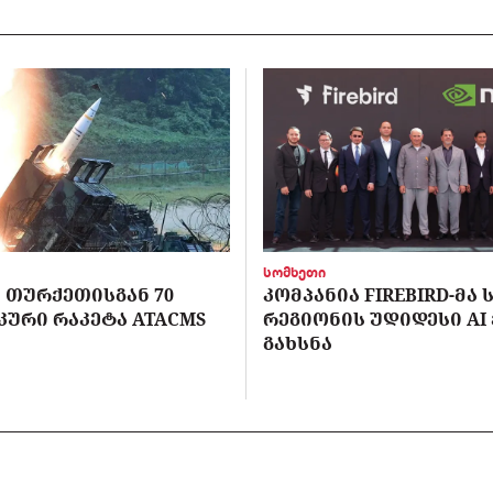
სომხეთი
 ᲗᲣᲠᲥᲔᲗᲘᲡᲒᲐᲜ 70
ᲙᲝᲛᲞᲐᲜᲘᲐ FIREBIRD-ᲛᲐ
ᲣᲠᲘ ᲠᲐᲙᲔᲢᲐ ATACMS
ᲠᲔᲒᲘᲝᲜᲘᲡ ᲣᲓᲘᲓᲔᲡᲘ AI
ᲒᲐᲮᲡᲜᲐ