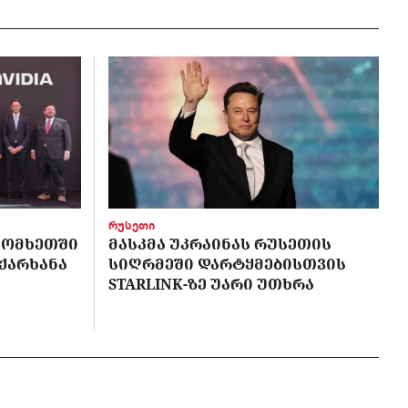
რუსეთი
 ᲡᲝᲛᲮᲔᲗᲨᲘ
ᲛᲐᲡᲙᲛᲐ ᲣᲙᲠᲐᲘᲜᲐᲡ ᲠᲣᲡᲔᲗᲘᲡ
 ᲥᲐᲠᲮᲐᲜᲐ
ᲡᲘᲦᲠᲛᲔᲨᲘ ᲓᲐᲠᲢᲧᲛᲔᲑᲘᲡᲗᲕᲘᲡ
STARLINK-ᲖᲔ ᲣᲐᲠᲘ ᲣᲗᲮᲠᲐ