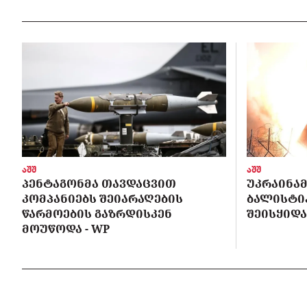
აშშ
აშშ
ᲞᲔᲜᲢᲐᲒᲝᲜᲛᲐ ᲗᲐᲕᲓᲐᲪᲕᲘᲗ
ᲣᲙᲠᲐᲘᲜᲐᲛ
ᲙᲝᲛᲞᲐᲜᲘᲔᲑᲡ ᲨᲔᲘᲐᲠᲐᲦᲔᲑᲘᲡ
ᲑᲐᲚᲘᲡᲢᲘᲙ
ᲬᲐᲠᲛᲝᲔᲑᲘᲡ ᲒᲐᲖᲠᲓᲘᲡᲙᲔᲜ
ᲨᲔᲘᲡᲧᲘᲓᲐ
ᲛᲝᲣᲬᲝᲓᲐ - WP