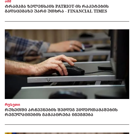
აშშ
ᲢᲠᲐᲛᲞᲛᲐ ᲖᲔᲚᲔᲜᲡᲙᲘᲡ PATRIOT-ᲘᲡ ᲠᲐᲙᲔᲢᲔᲑᲘᲡ
ᲒᲐᲓᲐᲪᲔᲛᲐᲖᲔ ᲣᲐᲠᲘ ᲣᲗᲮᲠᲐ - FINANCIAL TIMES
რუსეთი
ᲠᲣᲡᲔᲗᲨᲘ ᲐᲠᲩᲔᲕᲜᲔᲑᲘᲡ ᲨᲔᲛᲓᲔᲒ ᲕᲘᲓᲔᲝᲗᲐᲛᲐᲨᲔᲑᲘᲡ
ᲠᲔᲒᲣᲚᲐᲪᲘᲔᲑᲘᲡ ᲒᲐᲛᲙᲐᲪᲠᲔᲑᲐ ᲘᲒᲔᲒᲛᲔᲑᲐ