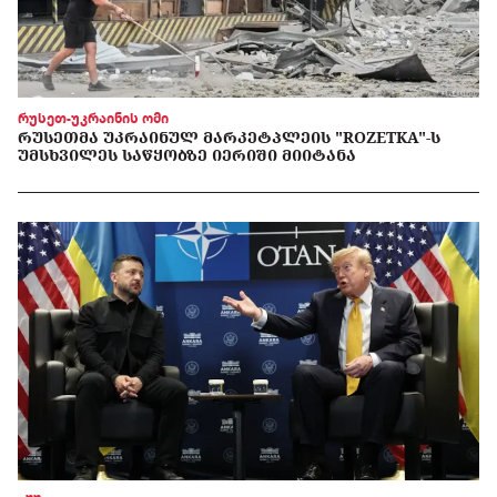
რუსეთ-უკრაინის ომი
ᲠᲣᲡᲔᲗᲛᲐ ᲣᲙᲠᲐᲘᲜᲣᲚ ᲛᲐᲠᲙᲔᲢᲞᲚᲔᲘᲡ "ROZETKA"-Ს
ᲣᲛᲡᲮᲕᲘᲚᲔᲡ ᲡᲐᲬᲧᲝᲑᲖᲔ ᲘᲔᲠᲘᲨᲘ ᲛᲘᲘᲢᲐᲜᲐ