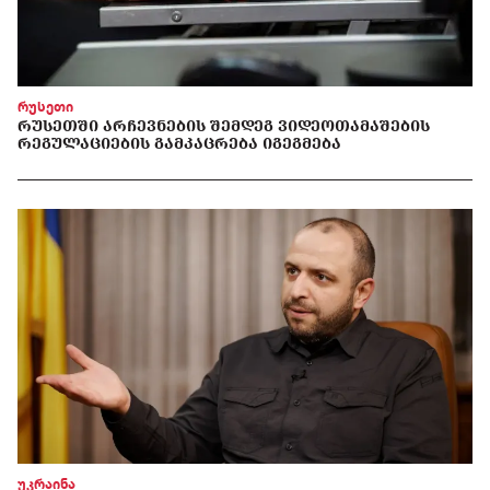
რუსეთი
ᲠᲣᲡᲔᲗᲨᲘ ᲐᲠᲩᲔᲕᲜᲔᲑᲘᲡ ᲨᲔᲛᲓᲔᲒ ᲕᲘᲓᲔᲝᲗᲐᲛᲐᲨᲔᲑᲘᲡ
ᲠᲔᲒᲣᲚᲐᲪᲘᲔᲑᲘᲡ ᲒᲐᲛᲙᲐᲪᲠᲔᲑᲐ ᲘᲒᲔᲒᲛᲔᲑᲐ
უკრაინა