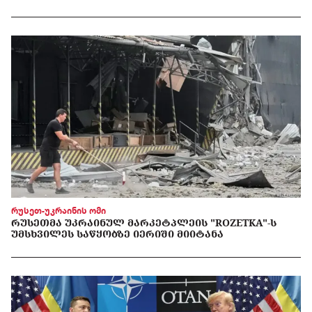
რუსეთ-უკრაინის ომი
ᲠᲣᲡᲔᲗᲛᲐ ᲣᲙᲠᲐᲘᲜᲣᲚ ᲛᲐᲠᲙᲔᲢᲞᲚᲔᲘᲡ "ROZETKA"-Ს
ᲣᲛᲡᲮᲕᲘᲚᲔᲡ ᲡᲐᲬᲧᲝᲑᲖᲔ ᲘᲔᲠᲘᲨᲘ ᲛᲘᲘᲢᲐᲜᲐ