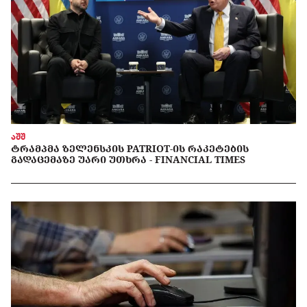
აშშ
ᲢᲠᲐᲛᲞᲛᲐ ᲖᲔᲚᲔᲜᲡᲙᲘᲡ PATRIOT-ᲘᲡ ᲠᲐᲙᲔᲢᲔᲑᲘᲡ
ᲒᲐᲓᲐᲪᲔᲛᲐᲖᲔ ᲣᲐᲠᲘ ᲣᲗᲮᲠᲐ - FINANCIAL TIMES