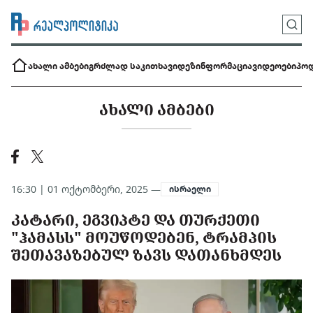
ახალი ამბები
გრძლად საკითხავი
დეზინფორმაცია
ვიდეოები
პოდ
ᲐᲮᲐᲚᲘ ᲐᲛᲑᲔᲑᲘ
16:30 | 01 ოქტომბერი, 2025 —
ისრაელი
ᲙᲐᲢᲐᲠᲘ, ᲔᲒᲕᲘᲞᲢᲔ ᲓᲐ ᲗᲣᲠᲥᲔᲗᲘ
"ᲰᲐᲛᲐᲡᲡ" ᲛᲝᲣᲬᲝᲓᲔᲑᲔᲜ, ᲢᲠᲐᲛᲞᲘᲡ
ᲨᲔᲗᲐᲕᲐᲖᲔᲑᲣᲚ ᲖᲐᲕᲡ ᲓᲐᲗᲐᲜᲮᲛᲓᲔᲡ