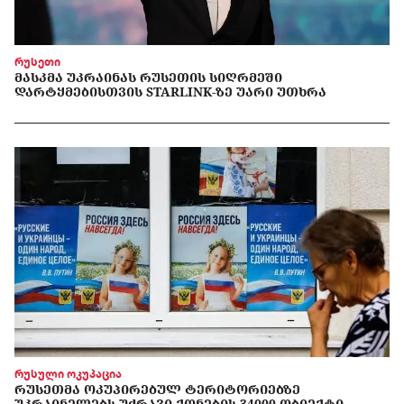
რუსეთი
ᲛᲐᲡᲙᲛᲐ ᲣᲙᲠᲐᲘᲜᲐᲡ ᲠᲣᲡᲔᲗᲘᲡ ᲡᲘᲦᲠᲛᲔᲨᲘ
ᲓᲐᲠᲢᲧᲛᲔᲑᲘᲡᲗᲕᲘᲡ STARLINK-ᲖᲔ ᲣᲐᲠᲘ ᲣᲗᲮᲠᲐ
რუსული ოკუპაცია
ᲠᲣᲡᲔᲗᲛᲐ ᲝᲙᲣᲞᲘᲠᲔᲑᲣᲚ ᲢᲔᲠᲘᲢᲝᲠᲘᲔᲑᲖᲔ
ᲣᲙᲠᲐᲘᲜᲔᲚᲔᲑᲡ ᲣᲫᲠᲐᲕᲘ ᲥᲝᲜᲔᲑᲘᲡ 34000 ᲝᲑᲘᲔᲥᲢᲘ