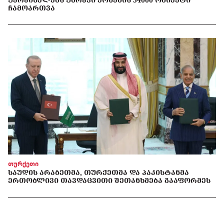
ᲩᲐᲛᲝᲐᲠᲗᲕᲐ
თურქეთი
ᲡᲐᲣᲓᲘᲡ ᲐᲠᲐᲑᲔᲗᲛᲐ, ᲗᲣᲠᲥᲔᲗᲛᲐ ᲓᲐ ᲞᲐᲙᲘᲡᲢᲐᲜᲛᲐ
ᲔᲠᲗᲝᲑᲚᲘᲕᲘ ᲗᲐᲕᲓᲐᲪᲕᲘᲗᲘ ᲨᲔᲗᲐᲜᲮᲛᲔᲑᲐ ᲒᲐᲐᲤᲝᲠᲛᲔᲡ