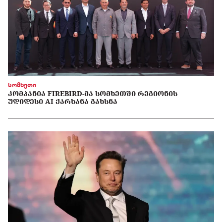
სომხეთი
ᲙᲝᲛᲞᲐᲜᲘᲐ FIREBIRD-ᲛᲐ ᲡᲝᲛᲮᲔᲗᲨᲘ ᲠᲔᲒᲘᲝᲜᲘᲡ
ᲣᲓᲘᲓᲔᲡᲘ AI ᲥᲐᲠᲮᲐᲜᲐ ᲒᲐᲮᲡᲜᲐ