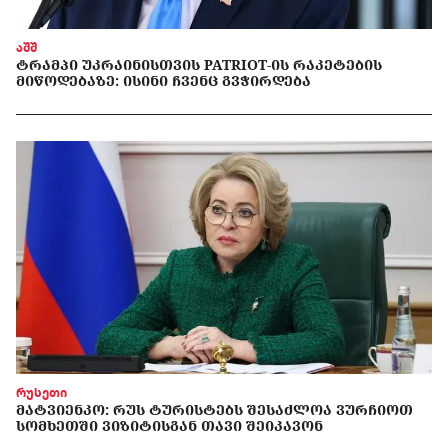
აშშ
ᲢᲠᲐᲛᲞᲘ ᲣᲙᲠᲐᲘᲜᲘᲡᲗᲕᲘᲡ PATRIOT-ᲘᲡ ᲠᲐᲙᲔᲢᲔᲑᲘᲡ
ᲛᲘᲬᲝᲓᲔᲑᲐᲖᲔ: ᲘᲡᲘᲜᲘ ᲩᲕᲔᲜᲪ ᲒᲕᲭᲘᲠᲓᲔᲑᲐ
რუსეთი
ᲛᲐᲢᲕᲘᲔᲜᲙᲝ: ᲠᲣᲡ ᲢᲣᲠᲘᲡᲢᲔᲑᲡ ᲨᲔᲡᲐᲫᲚᲝᲐ ᲕᲣᲠᲩᲘᲝᲗ
ᲡᲝᲛᲮᲔᲗᲨᲘ ᲕᲘᲖᲘᲢᲘᲡᲒᲐᲜ ᲗᲐᲕᲘ ᲨᲔᲘᲙᲐᲕᲝᲜ