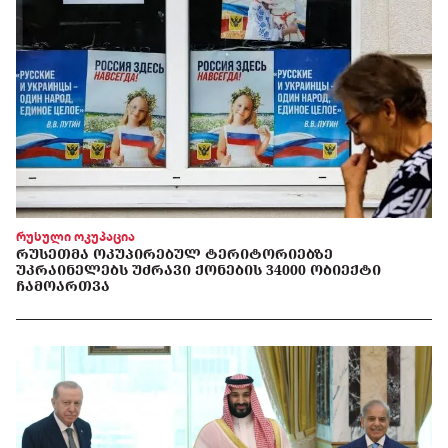
რუსული ოკუპაცია
ᲠᲣᲡᲔᲗᲛᲐ ᲝᲙᲣᲞᲘᲠᲔᲑᲣᲚ ᲢᲔᲠᲘᲢᲝᲠᲘᲔᲑᲖᲔ
ᲣᲙᲠᲐᲘᲜᲔᲚᲔᲑᲡ ᲣᲫᲠᲐᲕᲘ ᲥᲝᲜᲔᲑᲘᲡ 34000 ᲝᲑᲘᲔᲥᲢᲘ
ᲩᲐᲛᲝᲐᲠᲗᲕᲐ