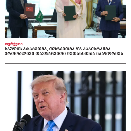
თურქეთი
ᲡᲐᲣᲓᲘᲡ ᲐᲠᲐᲑᲔᲗᲛᲐ, ᲗᲣᲠᲥᲔᲗᲛᲐ ᲓᲐ ᲞᲐᲙᲘᲡᲢᲐᲜᲛᲐ
ᲔᲠᲗᲝᲑᲚᲘᲕᲘ ᲗᲐᲕᲓᲐᲪᲕᲘᲗᲘ ᲨᲔᲗᲐᲜᲮᲛᲔᲑᲐ ᲒᲐᲐᲤᲝᲠᲛᲔᲡ