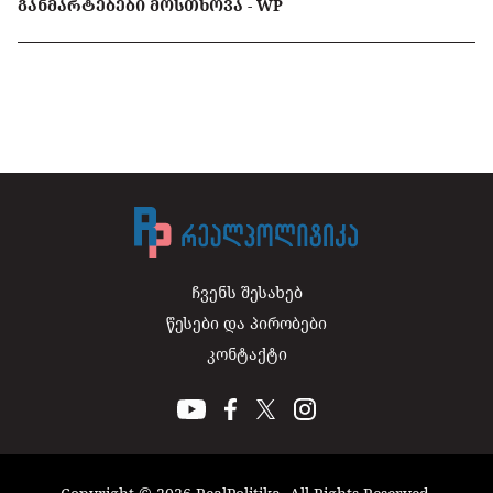
ᲒᲐᲜᲛᲐᲠᲢᲔᲑᲔᲑᲘ ᲛᲝᲡᲗᲮᲝᲕᲐ - WP
ჩვენს შესახებ
წესები და პირობები
კონტაქტი