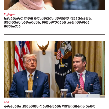
რუსეთი
ᲡᲐᲡᲐᲛᲐᲠᲗᲚᲝᲛ ᲛᲝᲡᲙᲝᲕᲘᲡ ᲧᲝᲤᲘᲚ ᲓᲔᲞᲣᲢᲐᲢᲡ,
ᲥᲔᲗᲔᲕᲐᲜ ᲮᲐᲠᲐᲘᲫᲔᲡ, ᲝᲗᲮᲬᲚᲘᲐᲜᲘ ᲞᲐᲢᲘᲛᲠᲝᲑᲐ
ᲛᲘᲣᲡᲐᲯᲐ
აშშ
ᲢᲠᲐᲛᲞᲛᲐ ᲰᲔᲒᲡᲔᲗᲡ ᲠᲐᲙᲔᲢᲔᲑᲘᲡ ᲓᲔᲤᲘᲪᲘᲢᲘᲡ ᲒᲐᲛᲝ