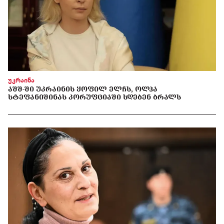
უკრაინა
ᲐᲨᲨ-ᲨᲘ ᲣᲙᲠᲐᲘᲜᲘᲡ ᲧᲝᲤᲘᲚ ᲔᲚᲩᲡ, ᲝᲚᲰᲐ
ᲡᲢᲔᲤᲐᲜᲘᲨᲘᲜᲐᲡ ᲙᲝᲠᲣᲤᲪᲘᲐᲨᲘ ᲡᲓᲔᲑᲔᲜ ᲑᲠᲐᲚᲡ