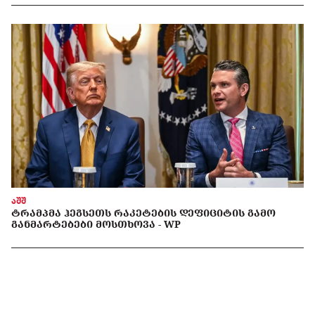
აშშ
ᲢᲠᲐᲛᲞᲛᲐ ᲰᲔᲒᲡᲔᲗᲡ ᲠᲐᲙᲔᲢᲔᲑᲘᲡ ᲓᲔᲤᲘᲪᲘᲢᲘᲡ ᲒᲐᲛᲝ
ᲒᲐᲜᲛᲐᲠᲢᲔᲑᲔᲑᲘ ᲛᲝᲡᲗᲮᲝᲕᲐ - WP