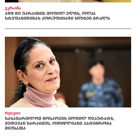
უკრაინა
ᲐᲨᲨ-ᲨᲘ ᲣᲙᲠᲐᲘᲜᲘᲡ ᲧᲝᲤᲘᲚ ᲔᲚᲩᲡ, ᲝᲚᲰᲐ
ᲡᲢᲔᲤᲐᲜᲘᲨᲘᲜᲐᲡ ᲙᲝᲠᲣᲤᲪᲘᲐᲨᲘ ᲡᲓᲔᲑᲔᲜ ᲑᲠᲐᲚᲡ
რუსეთი
ᲡᲐᲡᲐᲛᲐᲠᲗᲚᲝᲛ ᲛᲝᲡᲙᲝᲕᲘᲡ ᲧᲝᲤᲘᲚ ᲓᲔᲞᲣᲢᲐᲢᲡ,
ᲥᲔᲗᲔᲕᲐᲜ ᲮᲐᲠᲐᲘᲫᲔᲡ, ᲝᲗᲮᲬᲚᲘᲐᲜᲘ ᲞᲐᲢᲘᲛᲠᲝᲑᲐ
ᲛᲘᲣᲡᲐᲯᲐ