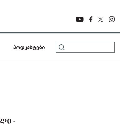
პოდკასტები
ᲚᲘ -