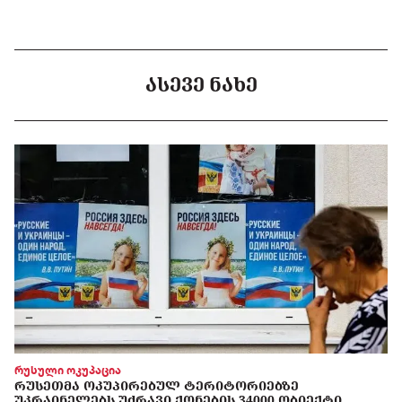
ᲐᲡᲔᲕᲔ ᲜᲐᲮᲔ
რუსული ოკუპაცია
ᲠᲣᲡᲔᲗᲛᲐ ᲝᲙᲣᲞᲘᲠᲔᲑᲣᲚ ᲢᲔᲠᲘᲢᲝᲠᲘᲔᲑᲖᲔ
ᲣᲙᲠᲐᲘᲜᲔᲚᲔᲑᲡ ᲣᲫᲠᲐᲕᲘ ᲥᲝᲜᲔᲑᲘᲡ 34000 ᲝᲑᲘᲔᲥᲢᲘ