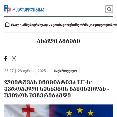
ახალი ამბები
გრძლად საკითხავი
დეზინფორმაცია
ვიდეოები
პოდ
ᲐᲮᲐᲚᲘ ᲐᲛᲑᲔᲑᲘ
23:27 | 23 ივნისი, 2025 —
საქართველო
ᲚᲘᲔᲢᲣᲕᲐᲡ ᲘᲜᲘᲪᲘᲐᲢᲘᲕᲐ EU-Ს:
ᲔᲕᲠᲝᲞᲣᲚᲘ ᲡᲔᲡᲮᲔᲑᲘᲡ ᲒᲐᲧᲘᲜᲕᲘᲓᲐᲜ -
ᲣᲕᲘᲖᲝᲡ ᲨᲔᲩᲔᲠᲔᲑᲐᲛᲓᲔ