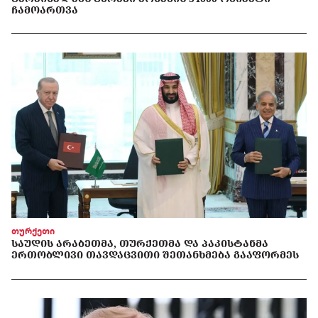
ᲩᲐᲛᲝᲐᲠᲗᲕᲐ
თურქეთი
ᲡᲐᲣᲓᲘᲡ ᲐᲠᲐᲑᲔᲗᲛᲐ, ᲗᲣᲠᲥᲔᲗᲛᲐ ᲓᲐ ᲞᲐᲙᲘᲡᲢᲐᲜᲛᲐ
ᲔᲠᲗᲝᲑᲚᲘᲕᲘ ᲗᲐᲕᲓᲐᲪᲕᲘᲗᲘ ᲨᲔᲗᲐᲜᲮᲛᲔᲑᲐ ᲒᲐᲐᲤᲝᲠᲛᲔᲡ