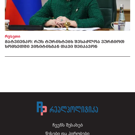
რუსეთი
ᲛᲐᲢᲕᲘᲔᲜᲙᲝ: ᲠᲣᲡ ᲢᲣᲠᲘᲡᲢᲔᲑᲡ ᲨᲔᲡᲐᲫᲚᲝᲐ ᲕᲣᲠᲩᲘᲝᲗ
ᲡᲝᲛᲮᲔᲗᲨᲘ ᲕᲘᲖᲘᲢᲘᲡᲒᲐᲜ ᲗᲐᲕᲘ ᲨᲔᲘᲙᲐᲕᲝᲜ
ჩვენს შესახებ
წესები და პირობები