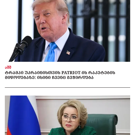
აშშ
ᲢᲠᲐᲛᲞᲘ ᲣᲙᲠᲐᲘᲜᲘᲡᲗᲕᲘᲡ PATRIOT-ᲘᲡ ᲠᲐᲙᲔᲢᲔᲑᲘᲡ
ᲛᲘᲬᲝᲓᲔᲑᲐᲖᲔ: ᲘᲡᲘᲜᲘ ᲩᲕᲔᲜᲪ ᲒᲕᲭᲘᲠᲓᲔᲑᲐ