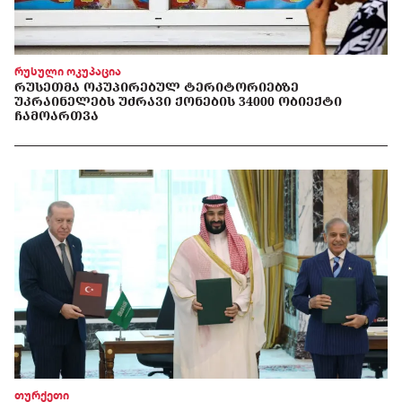
რუსული ოკუპაცია
ᲠᲣᲡᲔᲗᲛᲐ ᲝᲙᲣᲞᲘᲠᲔᲑᲣᲚ ᲢᲔᲠᲘᲢᲝᲠᲘᲔᲑᲖᲔ
ᲣᲙᲠᲐᲘᲜᲔᲚᲔᲑᲡ ᲣᲫᲠᲐᲕᲘ ᲥᲝᲜᲔᲑᲘᲡ 34000 ᲝᲑᲘᲔᲥᲢᲘ
ᲩᲐᲛᲝᲐᲠᲗᲕᲐ
თურქეთი