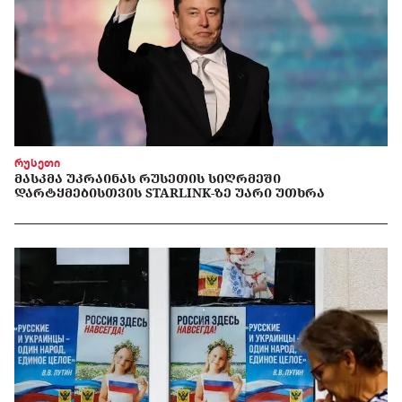
რუსეთი
ᲛᲐᲡᲙᲛᲐ ᲣᲙᲠᲐᲘᲜᲐᲡ ᲠᲣᲡᲔᲗᲘᲡ ᲡᲘᲦᲠᲛᲔᲨᲘ
ᲓᲐᲠᲢᲧᲛᲔᲑᲘᲡᲗᲕᲘᲡ STARLINK-ᲖᲔ ᲣᲐᲠᲘ ᲣᲗᲮᲠᲐ