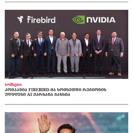
სომხეთი
ᲙᲝᲛᲞᲐᲜᲘᲐ FIREBIRD-ᲛᲐ ᲡᲝᲛᲮᲔᲗᲨᲘ ᲠᲔᲒᲘᲝᲜᲘᲡ
ᲣᲓᲘᲓᲔᲡᲘ AI ᲥᲐᲠᲮᲐᲜᲐ ᲒᲐᲮᲡᲜᲐ