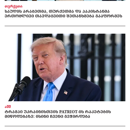
თურქეთი
ᲡᲐᲣᲓᲘᲡ ᲐᲠᲐᲑᲔᲗᲛᲐ, ᲗᲣᲠᲥᲔᲗᲛᲐ ᲓᲐ ᲞᲐᲙᲘᲡᲢᲐᲜᲛᲐ
ᲔᲠᲗᲝᲑᲚᲘᲕᲘ ᲗᲐᲕᲓᲐᲪᲕᲘᲗᲘ ᲨᲔᲗᲐᲜᲮᲛᲔᲑᲐ ᲒᲐᲐᲤᲝᲠᲛᲔᲡ
აშშ
ᲢᲠᲐᲛᲞᲘ ᲣᲙᲠᲐᲘᲜᲘᲡᲗᲕᲘᲡ PATRIOT-ᲘᲡ ᲠᲐᲙᲔᲢᲔᲑᲘᲡ
ᲛᲘᲬᲝᲓᲔᲑᲐᲖᲔ: ᲘᲡᲘᲜᲘ ᲩᲕᲔᲜᲪ ᲒᲕᲭᲘᲠᲓᲔᲑᲐ