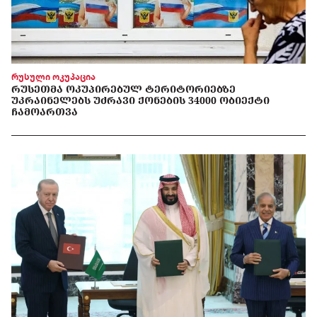
რუსული ოკუპაცია
ᲠᲣᲡᲔᲗᲛᲐ ᲝᲙᲣᲞᲘᲠᲔᲑᲣᲚ ᲢᲔᲠᲘᲢᲝᲠᲘᲔᲑᲖᲔ
ᲣᲙᲠᲐᲘᲜᲔᲚᲔᲑᲡ ᲣᲫᲠᲐᲕᲘ ᲥᲝᲜᲔᲑᲘᲡ 34000 ᲝᲑᲘᲔᲥᲢᲘ
ᲩᲐᲛᲝᲐᲠᲗᲕᲐ