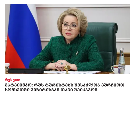
რუსეთი
ᲛᲐᲢᲕᲘᲔᲜᲙᲝ: ᲠᲣᲡ ᲢᲣᲠᲘᲡᲢᲔᲑᲡ ᲨᲔᲡᲐᲫᲚᲝᲐ ᲕᲣᲠᲩᲘᲝᲗ
ᲡᲝᲛᲮᲔᲗᲨᲘ ᲕᲘᲖᲘᲢᲘᲡᲒᲐᲜ ᲗᲐᲕᲘ ᲨᲔᲘᲙᲐᲕᲝᲜ