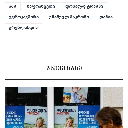
აშშ
საფრანგეთი
დონალდ ტრამპი
ევროკავშირი
ემანუელ მაკრონი
დანია
გრენლანდია
ᲐᲡᲔᲕᲔ ᲜᲐᲮᲔ