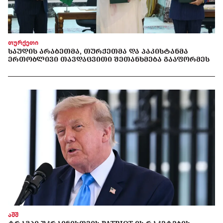
თურქეთი
ᲡᲐᲣᲓᲘᲡ ᲐᲠᲐᲑᲔᲗᲛᲐ, ᲗᲣᲠᲥᲔᲗᲛᲐ ᲓᲐ ᲞᲐᲙᲘᲡᲢᲐᲜᲛᲐ
ᲔᲠᲗᲝᲑᲚᲘᲕᲘ ᲗᲐᲕᲓᲐᲪᲕᲘᲗᲘ ᲨᲔᲗᲐᲜᲮᲛᲔᲑᲐ ᲒᲐᲐᲤᲝᲠᲛᲔᲡ
აშშ