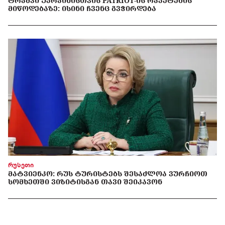
ᲢᲠᲐᲛᲞᲘ ᲣᲙᲠᲐᲘᲜᲘᲡᲗᲕᲘᲡ PATRIOT-ᲘᲡ ᲠᲐᲙᲔᲢᲔᲑᲘᲡ
ᲛᲘᲬᲝᲓᲔᲑᲐᲖᲔ: ᲘᲡᲘᲜᲘ ᲩᲕᲔᲜᲪ ᲒᲕᲭᲘᲠᲓᲔᲑᲐ
რუსეთი
ᲛᲐᲢᲕᲘᲔᲜᲙᲝ: ᲠᲣᲡ ᲢᲣᲠᲘᲡᲢᲔᲑᲡ ᲨᲔᲡᲐᲫᲚᲝᲐ ᲕᲣᲠᲩᲘᲝᲗ
ᲡᲝᲛᲮᲔᲗᲨᲘ ᲕᲘᲖᲘᲢᲘᲡᲒᲐᲜ ᲗᲐᲕᲘ ᲨᲔᲘᲙᲐᲕᲝᲜ