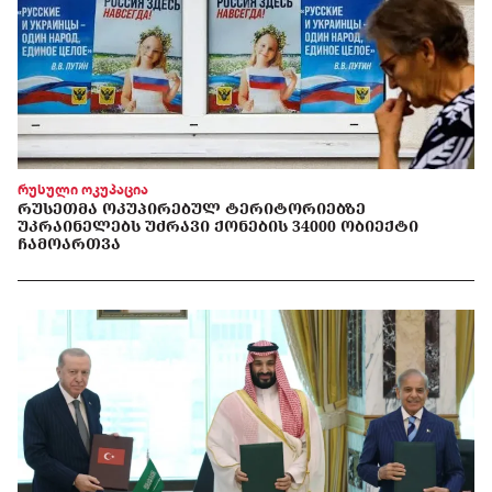
რუსული ოკუპაცია
ᲠᲣᲡᲔᲗᲛᲐ ᲝᲙᲣᲞᲘᲠᲔᲑᲣᲚ ᲢᲔᲠᲘᲢᲝᲠᲘᲔᲑᲖᲔ
ᲣᲙᲠᲐᲘᲜᲔᲚᲔᲑᲡ ᲣᲫᲠᲐᲕᲘ ᲥᲝᲜᲔᲑᲘᲡ 34000 ᲝᲑᲘᲔᲥᲢᲘ
ᲩᲐᲛᲝᲐᲠᲗᲕᲐ