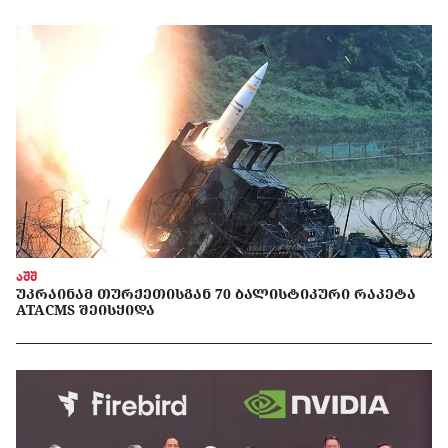
აშშ
ᲣᲙᲠᲐᲘᲜᲐᲛ ᲗᲣᲠᲥᲔᲗᲘᲡᲒᲐᲜ 70 ᲑᲐᲚᲘᲡᲢᲘᲙᲣᲠᲘ ᲠᲐᲙᲔᲢᲐ
ATACMS ᲨᲔᲘᲡᲧᲘᲓᲐ