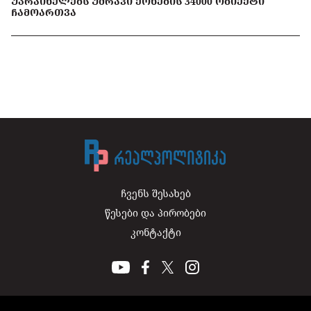
ᲣᲙᲠᲐᲘᲜᲔᲚᲔᲑᲡ ᲣᲫᲠᲐᲕᲘ ᲥᲝᲜᲔᲑᲘᲡ 34000 ᲝᲑᲘᲔᲥᲢᲘ
ᲩᲐᲛᲝᲐᲠᲗᲕᲐ
ჩვენს შესახებ
წესები და პირობები
კონტაქტი