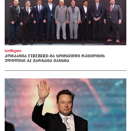
სომხეთი
ᲙᲝᲛᲞᲐᲜᲘᲐ FIREBIRD-ᲛᲐ ᲡᲝᲛᲮᲔᲗᲨᲘ ᲠᲔᲒᲘᲝᲜᲘᲡ
ᲣᲓᲘᲓᲔᲡᲘ AI ᲥᲐᲠᲮᲐᲜᲐ ᲒᲐᲮᲡᲜᲐ