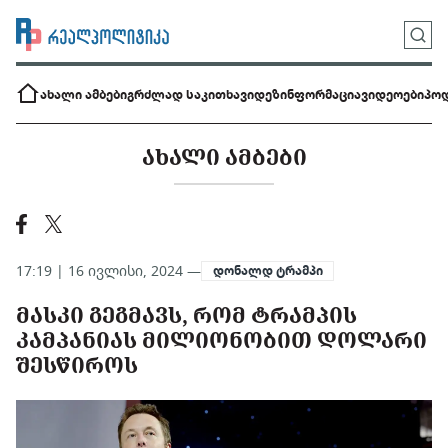
ახალი ამბები
გრძლად საკითხავი
დეზინფორმაცია
ვიდეოები
პოდ
ᲐᲮᲐᲚᲘ ᲐᲛᲑᲔᲑᲘ
17:19 | 16 ივლისი, 2024 —
დონალდ ტრამპი
ᲛᲐᲡᲙᲘ ᲒᲔᲒᲛᲐᲕᲡ, ᲠᲝᲛ ᲢᲠᲐᲛᲞᲘᲡ
ᲙᲐᲛᲞᲐᲜᲘᲐᲡ ᲛᲘᲚᲘᲝᲜᲝᲑᲘᲗ ᲓᲝᲚᲐᲠᲘ
ᲨᲔᲡᲬᲘᲠᲝᲡ