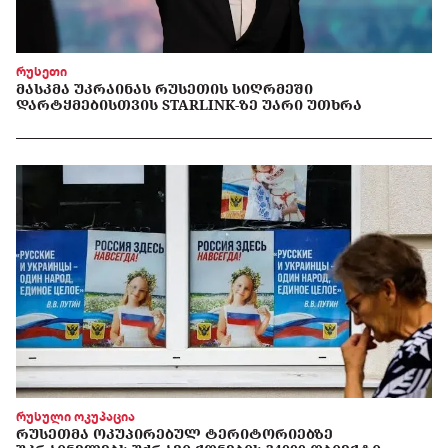
რუსეთი
ᲛᲐᲡᲙᲛᲐ ᲣᲙᲠᲐᲘᲜᲐᲡ ᲠᲣᲡᲔᲗᲘᲡ ᲡᲘᲦᲠᲛᲔᲨᲘ
ᲓᲐᲠᲢᲧᲛᲔᲑᲘᲡᲗᲕᲘᲡ STARLINK-ᲖᲔ ᲣᲐᲠᲘ ᲣᲗᲮᲠᲐ
რუსული ოკუპაცია
ᲠᲣᲡᲔᲗᲛᲐ ᲝᲙᲣᲞᲘᲠᲔᲑᲣᲚ ᲢᲔᲠᲘᲢᲝᲠᲘᲔᲑᲖᲔ