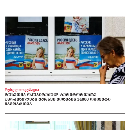
რუსული ოკუპაცია
ᲠᲣᲡᲔᲗᲛᲐ ᲝᲙᲣᲞᲘᲠᲔᲑᲣᲚ ᲢᲔᲠᲘᲢᲝᲠᲘᲔᲑᲖᲔ
ᲣᲙᲠᲐᲘᲜᲔᲚᲔᲑᲡ ᲣᲫᲠᲐᲕᲘ ᲥᲝᲜᲔᲑᲘᲡ 34000 ᲝᲑᲘᲔᲥᲢᲘ
ᲩᲐᲛᲝᲐᲠᲗᲕᲐ