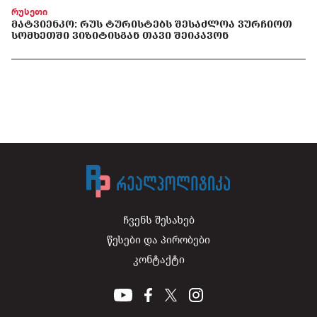
რუსეთი
ᲛᲐᲢᲕᲘᲔᲜᲙᲝ: ᲠᲣᲡ ᲢᲣᲠᲘᲡᲢᲔᲑᲡ ᲨᲔᲡᲐᲫᲚᲝᲐ ᲕᲣᲠᲩᲘᲝᲗ
ᲡᲝᲛᲮᲔᲗᲨᲘ ᲕᲘᲖᲘᲢᲘᲡᲒᲐᲜ ᲗᲐᲕᲘ ᲨᲔᲘᲙᲐᲕᲝᲜ
ჩვენს შესახებ
წესები და პირობები
კონტაქტი