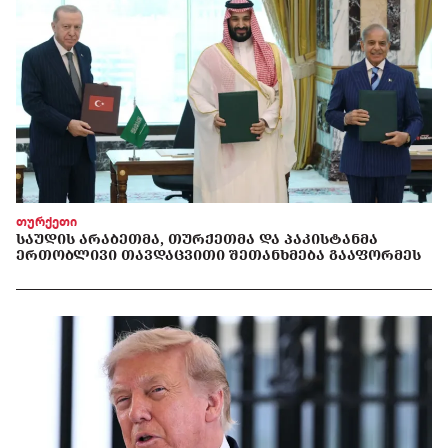
თურქეთი
ᲡᲐᲣᲓᲘᲡ ᲐᲠᲐᲑᲔᲗᲛᲐ, ᲗᲣᲠᲥᲔᲗᲛᲐ ᲓᲐ ᲞᲐᲙᲘᲡᲢᲐᲜᲛᲐ
ᲔᲠᲗᲝᲑᲚᲘᲕᲘ ᲗᲐᲕᲓᲐᲪᲕᲘᲗᲘ ᲨᲔᲗᲐᲜᲮᲛᲔᲑᲐ ᲒᲐᲐᲤᲝᲠᲛᲔᲡ