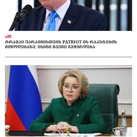
აშშ
ᲢᲠᲐᲛᲞᲘ ᲣᲙᲠᲐᲘᲜᲘᲡᲗᲕᲘᲡ PATRIOT-ᲘᲡ ᲠᲐᲙᲔᲢᲔᲑᲘᲡ
ᲛᲘᲬᲝᲓᲔᲑᲐᲖᲔ: ᲘᲡᲘᲜᲘ ᲩᲕᲔᲜᲪ ᲒᲕᲭᲘᲠᲓᲔᲑᲐ