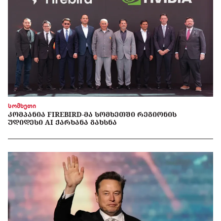
სომხეთი
ᲙᲝᲛᲞᲐᲜᲘᲐ FIREBIRD-ᲛᲐ ᲡᲝᲛᲮᲔᲗᲨᲘ ᲠᲔᲒᲘᲝᲜᲘᲡ
ᲣᲓᲘᲓᲔᲡᲘ AI ᲥᲐᲠᲮᲐᲜᲐ ᲒᲐᲮᲡᲜᲐ