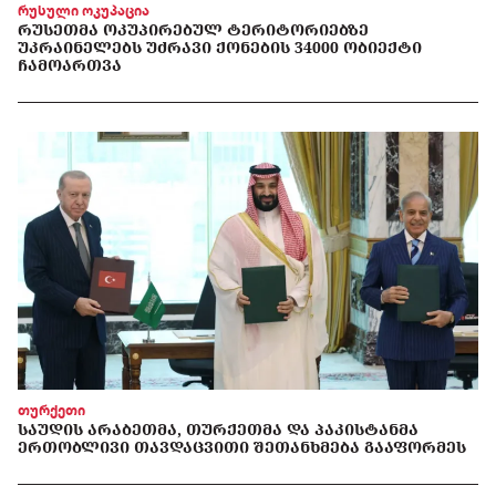
რუსული ოკუპაცია
ᲠᲣᲡᲔᲗᲛᲐ ᲝᲙᲣᲞᲘᲠᲔᲑᲣᲚ ᲢᲔᲠᲘᲢᲝᲠᲘᲔᲑᲖᲔ
ᲣᲙᲠᲐᲘᲜᲔᲚᲔᲑᲡ ᲣᲫᲠᲐᲕᲘ ᲥᲝᲜᲔᲑᲘᲡ 34000 ᲝᲑᲘᲔᲥᲢᲘ
ᲩᲐᲛᲝᲐᲠᲗᲕᲐ
თურქეთი
ᲡᲐᲣᲓᲘᲡ ᲐᲠᲐᲑᲔᲗᲛᲐ, ᲗᲣᲠᲥᲔᲗᲛᲐ ᲓᲐ ᲞᲐᲙᲘᲡᲢᲐᲜᲛᲐ
ᲔᲠᲗᲝᲑᲚᲘᲕᲘ ᲗᲐᲕᲓᲐᲪᲕᲘᲗᲘ ᲨᲔᲗᲐᲜᲮᲛᲔᲑᲐ ᲒᲐᲐᲤᲝᲠᲛᲔᲡ