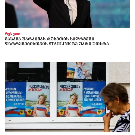
რუსეთი
ᲛᲐᲡᲙᲛᲐ ᲣᲙᲠᲐᲘᲜᲐᲡ ᲠᲣᲡᲔᲗᲘᲡ ᲡᲘᲦᲠᲛᲔᲨᲘ
ᲓᲐᲠᲢᲧᲛᲔᲑᲘᲡᲗᲕᲘᲡ STARLINK-ᲖᲔ ᲣᲐᲠᲘ ᲣᲗᲮᲠᲐ