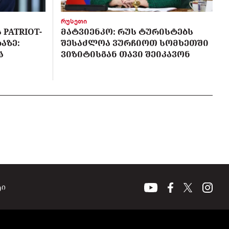
რუსეთი
PATRIOT-
ᲛᲐᲢᲕᲘᲔᲜᲙᲝ: ᲠᲣᲡ ᲢᲣᲠᲘᲡᲢᲔᲑᲡ
ᲐᲖᲔ:
ᲨᲔᲡᲐᲫᲚᲝᲐ ᲕᲣᲠᲩᲘᲝᲗ ᲡᲝᲛᲮᲔᲗᲨᲘ
Ა
ᲕᲘᲖᲘᲢᲘᲡᲒᲐᲜ ᲗᲐᲕᲘ ᲨᲔᲘᲙᲐᲕᲝᲜ
ტი