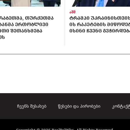
აშშ
ᲠᲐᲑᲔᲗᲛᲐ, ᲗᲣᲠᲥᲔᲗᲛᲐ
ᲢᲠᲐᲛᲞᲘ ᲣᲙᲠᲐᲘᲜᲘᲡᲗᲕᲘᲡ 
ᲡᲢᲐᲜᲛᲐ ᲔᲠᲗᲝᲑᲚᲘᲕᲘ
ᲘᲡ ᲠᲐᲙᲔᲢᲔᲑᲘᲡ ᲛᲘᲬᲝᲓᲔᲑ
ᲘᲗᲘ ᲨᲔᲗᲐᲜᲮᲛᲔᲑᲐ
ᲘᲡᲘᲜᲘ ᲩᲕᲔᲜᲪ ᲒᲕᲭᲘᲠᲓᲔᲑ
ᲔᲡ
ჩვენს შესახებ
წესები და პირობები
კონტაქ