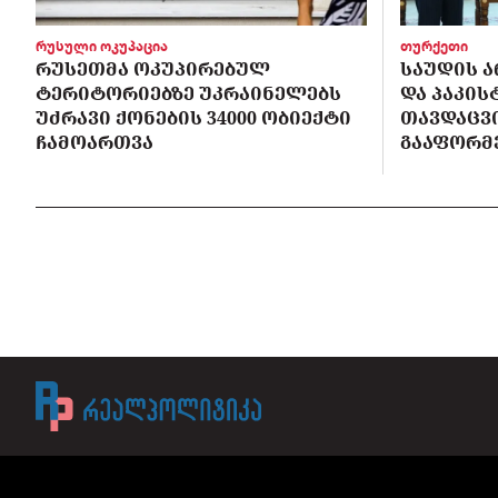
რუსული ოკუპაცია
თურქეთი
ᲠᲣᲡᲔᲗᲛᲐ ᲝᲙᲣᲞᲘᲠᲔᲑᲣᲚ
ᲡᲐᲣᲓᲘᲡ Ა
ᲢᲔᲠᲘᲢᲝᲠᲘᲔᲑᲖᲔ ᲣᲙᲠᲐᲘᲜᲔᲚᲔᲑᲡ
ᲓᲐ ᲞᲐᲙᲘ
ᲣᲫᲠᲐᲕᲘ ᲥᲝᲜᲔᲑᲘᲡ 34000 ᲝᲑᲘᲔᲥᲢᲘ
ᲗᲐᲕᲓᲐᲪᲕ
ᲩᲐᲛᲝᲐᲠᲗᲕᲐ
ᲒᲐᲐᲤᲝᲠᲛ