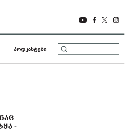
პოდკასტები
ᲐᲜᲐᲪ
ᲧᲐ -