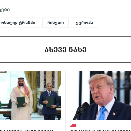
გები
ონალდ ტრამპი
ჩინეთი
ევროპა
ᲐᲡᲔᲕᲔ ᲜᲐᲮᲔ
აშშ